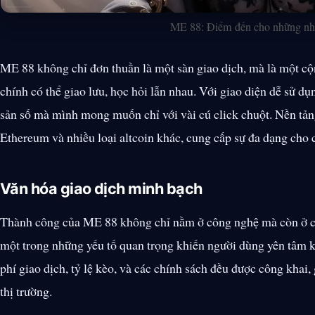
ME 88: Điểm đến cho những nhà 
ME 88 không chỉ đơn thuần là một sàn giao dịch, mà là một c
chính có thể giao lưu, học hỏi lẫn nhau. Với giao diện dễ sử dụ
sản số mà mình mong muốn chỉ với vài cú click chuột. Nền tảng 
Ethereum và nhiều loại altcoin khác, cung cấp sự đa dạng cho c
Văn hóa giao dịch minh bạch
Thành công của ME 88 không chỉ nằm ở công nghệ mà còn ở các
một trong những yếu tố quan trọng khiến người dùng yên tâm kh
phí giao dịch, tỷ lệ kèo, và các chính sách đều được công khai
thị trường.