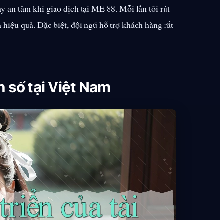
y an tâm khi giao dịch tại ME 88. Mỗi lần tôi rút
 hiệu quả. Đặc biệt, đội ngũ hỗ trợ khách hàng rất
n số tại Việt Nam