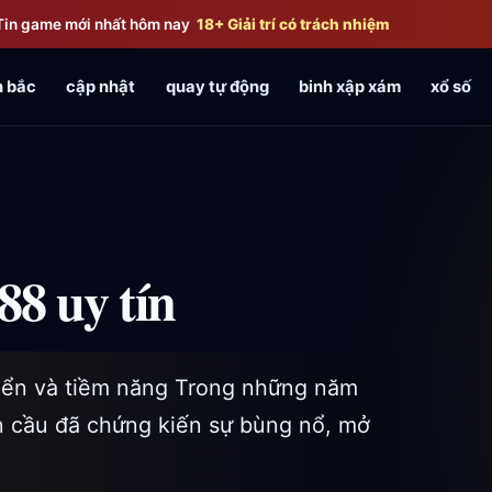
Tin game mới nhất hôm nay
18+ Giải trí có trách nhiệm
n bắc
cập nhật
quay tự động
binh xập xám
xổ số
88 uy tín
riển và tiềm năng Trong những năm
àn cầu đã chứng kiến sự bùng nổ, mở