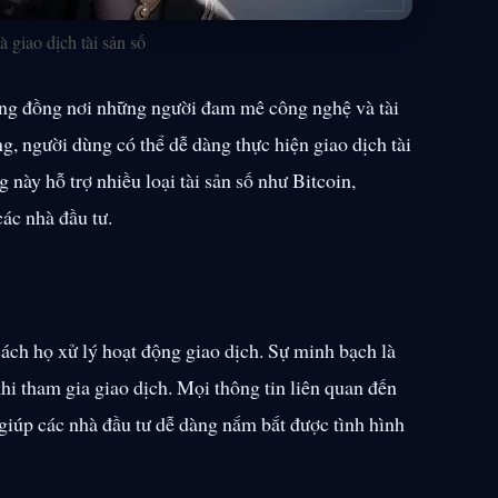
giao dịch tài sản số
ộng đồng nơi những người đam mê công nghệ và tài
ng, người dùng có thể dễ dàng thực hiện giao dịch tài
này hỗ trợ nhiều loại tài sản số như Bitcoin,
ác nhà đầu tư.
h họ xử lý hoạt động giao dịch. Sự minh bạch là
i tham gia giao dịch. Mọi thông tin liên quan đến
, giúp các nhà đầu tư dễ dàng nắm bắt được tình hình