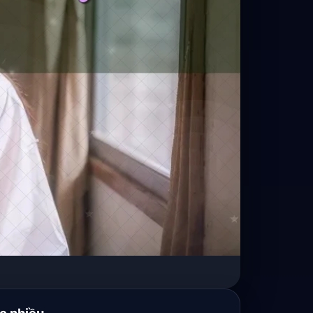
c nhiều