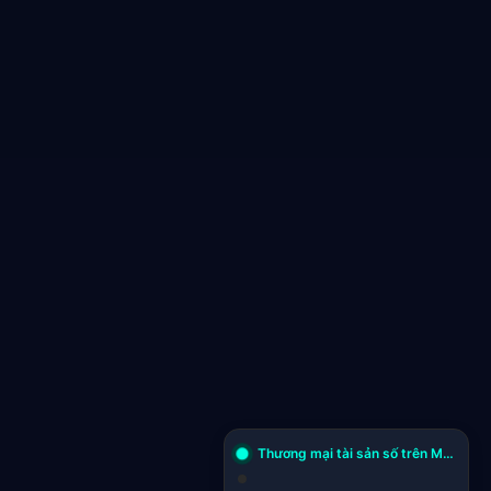
Thương mại tài sản số trên ME 88: Sự phát triển và tiềm năng