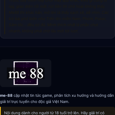
Trước đây mình hay chơi mấy app khác, kiểu gì cũng bị
lag, giao diện rối mắt, rút tiền thì chờ hoài không thấy.
Me88 thì khác hẳn, mở lên là thấy sạch sẽ, dễ nhìn. Các
trò bài phổ biến như Tiến lên miền Nam, Phỏm, Poker,
Sâm lốc… đều có đủ. Mình thích nhất là phần chơi
nhanh, không phải chờ lâu mới tới lượt.
me-88
cập nhật tin tức game, phân tích xu hướng và hướng dẫn
giải trí trực tuyến cho độc giả Việt Nam.
Nội dung dành cho người từ 18 tuổi trở lên. Hãy giải trí có