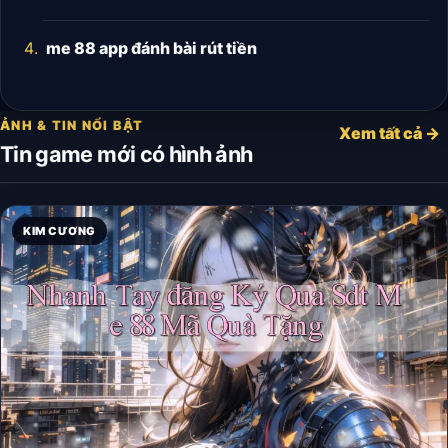
me 88 app đánh bài rút tiền
ẢNH & TIN NỔI BẬT
Xem tất cả →
Tin game mới có hình ảnh
KIM CƯƠNG