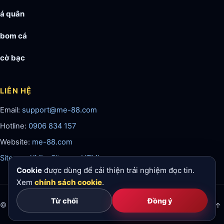
á quân
bom cá
cờ bạc
LIÊN HỆ
Email:
support@me-88.com
Hotline:
0906 834 157
Website:
me-88.com
Sitemap XML
·
Sitemap HTML
Cookie
được dùng để cải thiện trải nghiệm đọc tin.
Xem
chính sách cookie
.
Từ chối
Đồng ý
© 2026 me-88. All rights reserved.
18+
Lên đầu ↑