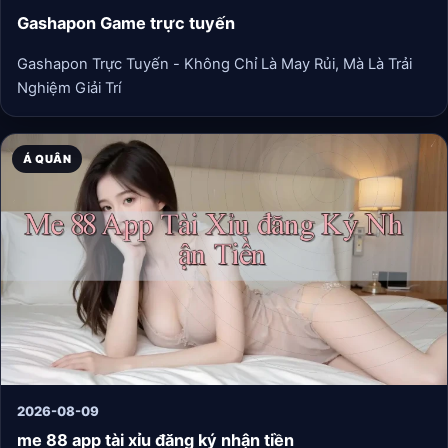
Gashapon Game trực tuyến
Gashapon Trực Tuyến - Không Chỉ Là May Rủi, Mà Là Trải
Nghiệm Giải Trí
Á QUÂN
2026-08-09
me 88 app tài xỉu đăng ký nhận tiền