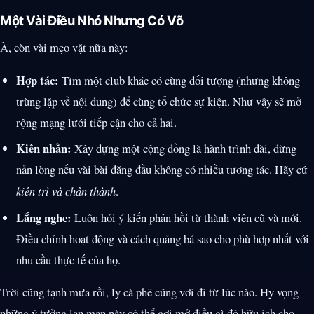
Một Vài Điều Nhỏ Nhưng Có Võ
À, còn vài mẹo vặt nữa này:
Hợp tác:
Tìm một club khác có cùng đối tượng (nhưng không
trùng lặp về nội dung) để cùng tổ chức sự kiện. Như vậy sẽ mở
rộng mạng lưới tiếp cận cho cả hai.
Kiên nhẫn:
Xây dựng một cộng đồng là hành trình dài, đừng
nản lòng nếu vài bài đăng đầu không có nhiều tương tác. Hãy cứ
kiên trì và chân thành
.
Lắng nghe:
Luôn hỏi ý kiến phản hồi từ thành viên cũ và mới.
Điều chỉnh hoạt động và cách quảng bá sao cho phù hợp nhất với
nhu cầu thực tế của họ.
Trời cũng tạnh mưa rồi, ly cà phê cũng vơi đi từ lúc nào. Hy vọng
những ý tưởng lan man này có thể gợi mở điều gì đó hữu ích cho