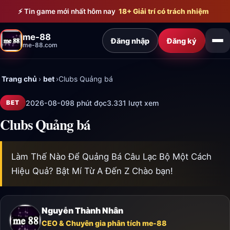
Bỏ qua đến nội dung chính
⚡ Tin game mới nhất hôm nay
18+ Giải trí có trách nhiệm
me-88
Đăng nhập
Đăng ký
me-88.com
Trang chủ
›
bet
›
Clubs Quảng bá
2026-08-09
8 phút đọc
3.331 lượt xem
BET
Clubs Quảng bá
Làm Thế Nào Để Quảng Bá Câu Lạc Bộ Một Cách
Hiệu Quả? Bật Mí Từ A Đến Z Chào bạn!
Nguyễn Thành Nhân
CEO & Chuyên gia phân tích me-88