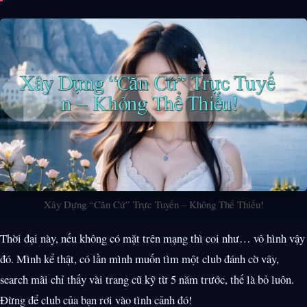
Xây Dựng “Căn Cứ” Trực Tuyến – Không Thể Thiếu!
Thời đại này, nếu không có mặt trên mạng thì coi như… vô hình vậy
đó. Mình kể thật, có lần mình muốn tìm một club đánh cờ vây,
search mãi chỉ thấy vài trang cũ kỹ từ 5 năm trước, thế là bỏ luôn.
Đừng để club của bạn rơi vào tình cảnh đó!