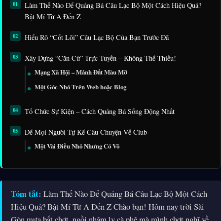
Làm Thế Nào Để Quảng Bá Câu Lạc Bộ Một Cách Hiệu Quả?
Bật Mí Từ A Đến Z
Hiểu Rõ “Cốt Lõi” Câu Lạc Bộ Của Bạn Trước Đã
Xây Dựng “Căn Cứ” Trực Tuyến – Không Thể Thiếu!
Mạng Xã Hội – Mảnh Đất Màu Mỡ
Một Góc Nhỏ Trên Web hoặc Blog
Tổ Chức Sự Kiện – Cách Quảng Bá Sống Động Nhất
Để Mọi Người Tự Kể Câu Chuyện Về Club
Một Vài Điều Nhỏ Nhưng Có Võ
Tóm tắt:
Làm Thế Nào Để Quảng Bá Câu Lạc Bộ Một Cách
Hiệu Quả? Bật Mí Từ A Đến Z Chào bạn! Hôm nay trời Sài
Gòn mưa bất chợt, ngồi nhâm ly cà phê mà mình chợt nghĩ về