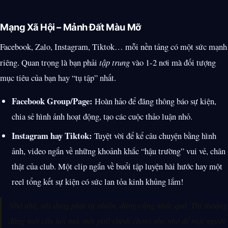
Mạng Xã Hội – Mảnh Đất Màu Mỡ
Facebook, Zalo, Instagram, Tiktok… mỗi nền tảng có một sức mạnh
riêng. Quan trọng là bạn phải
tập trung
vào 1-2 nơi mà đối tượng
mục tiêu của bạn hay “tụ tập” nhất.
Facebook Group/Page:
Hoàn hảo để đăng thông báo sự kiện,
chia sẻ hình ảnh hoạt động, tạo các cuộc thảo luận nhỏ.
Instagram hay Tiktok:
Tuyệt vời để kể câu chuyện bằng hình
ảnh, video ngắn về những khoảnh khắc “hậu trường” vui vẻ, chân
thật của club. Một clip ngắn về buổi tập luyện hài hước hay một
reel tổng kết sự kiện có sức lan tỏa kinh khủng lắm!
Nhớ nhé, nội dung phải tự nhiên, đừng cứng nhắc quá. Thi thoảng
đăng một câu hỏi mở, một poll (bình chọn) nho nhỏ để mọi người