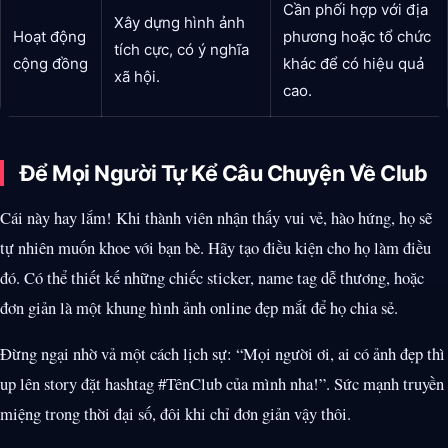
Cần phối hợp với địa
Xây dựng hình ảnh
Hoạt động
phương hoặc tổ chức
tích cực, có ý nghĩa
cộng đồng
khác để có hiệu quả
xã hội.
cao.
Để Mọi Người Tự Kể Câu Chuyện Về Club
Cái này hay lắm! Khi thành viên nhận thấy vui vẻ, hào hứng, họ sẽ
tự nhiên muốn khoe với bạn bè. Hãy tạo điều kiện cho họ làm điều
đó. Có thể thiết kế những chiếc sticker, name tag dễ thương, hoặc
đơn giản là một khung hình ảnh online đẹp mắt để họ chia sẻ.
Đừng ngại nhờ vả một cách lịch sự: “Mọi người ơi, ai có ảnh đẹp thì
up lên story đặt hashtag #TênClub của mình nha!”. Sức mạnh truyền
miệng trong thời đại số, đôi khi chỉ đơn giản vậy thôi.