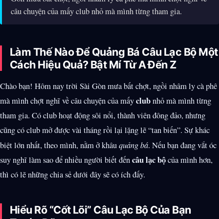
câu chuyện của mấy club nhỏ mà mình từng tham gia.
Làm Thế Nào Để Quảng Bá Câu Lạc Bộ Một
Cách Hiệu Quả? Bật Mí Từ A Đến Z
Chào bạn! Hôm nay trời Sài Gòn mưa bất chợt, ngồi nhâm ly cà phê
club
mà mình chợt nghĩ về câu chuyện của mấy
nhỏ mà mình từng
tham gia. Có club hoạt động sôi nổi, thành viên đông đảo, nhưng
cũng có club mở được vài tháng rồi lại lặng lẽ “tan biến”. Sự khác
biệt lớn nhất, theo mình, nằm ở khâu
quảng bá
. Nếu bạn đang vắt óc
câu lạc bộ
suy nghĩ làm sao để nhiều người biết đến
của mình hơn,
thì có lẽ những chia sẻ dưới đây sẽ có ích đấy.
Hiểu Rõ “Cốt Lõi” Câu Lạc Bộ Của Bạn