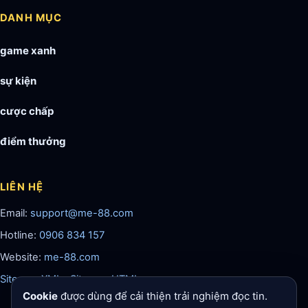
DANH MỤC
game xanh
sự kiện
cược chấp
điểm thưởng
LIÊN HỆ
Email:
support@me-88.com
Hotline:
0906 834 157
Website:
me-88.com
Sitemap XML
·
Sitemap HTML
Cookie
được dùng để cải thiện trải nghiệm đọc tin.