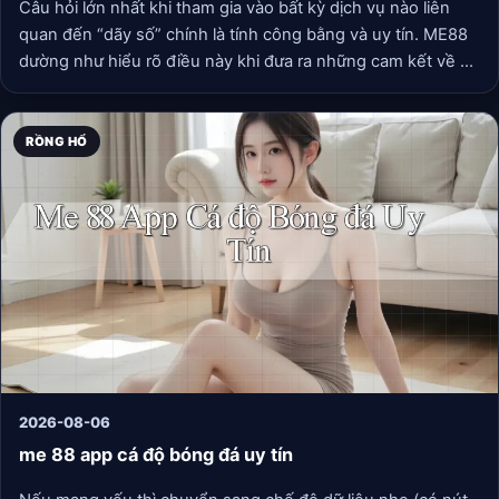
Câu hỏi lớn nhất khi tham gia vào bất kỳ dịch vụ nào liên
quan đến “dãy số” chính là tính công bằng và uy tín. ME88
dường như hiểu rõ điều này khi đưa ra những cam kết về sự
minh bạch. Theo tìm hiểu, nền tảng này sử dụng các thuật
toán phức tạp để đảm bảo tính ngẫu nhiên và công bằng
của các “dãy số” được tạo ra. Đây không chỉ là một tuyên
RỒNG HỔ
bố suông, mà còn được tăng cường bởi việc áp dụng các
công nghệ bảo mật tiên tiến, giúp bảo vệ thông tin cá nhân
và tài khoản của người chơi. Sự yên tâm này, dù chỉ là một
phần nhỏ, cũng đủ để người dùng nhận thấy tin tưởng hơn
khi đặt cược niềm tin vào những con số. Việc rút tiền và nạp
tiền diễn ra khá nhanh chóng và thuận tiện, một yếu tố
then chốt để duy trì “tín nhiệm” trong ngành này.
2026-08-06
me 88 app cá độ bóng đá uy tín