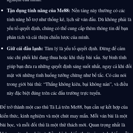
Tận dụng tính năng của Me88:
Nền tảng này thường có các
tính năng hỗ trợ như thống kê, lịch sử ván đấu. Dù không phải là
yếu tố quyết định, chúng có thể cung cấp thêm thông tin để bạn
phân tích và cải thiện chiến lược của mình.
Giữ cái đầu lạnh:
Tâm lý là yếu tố quyết định. Đừng để cảm
xúc chi phối khi đang thua hoặc khi thấy bài xấu. Sự bình tĩnh
giúp bạn đưa ra những quyết định sáng suốt nhất, ngay cả khi đối
mặt với những tình huống tưởng chừng như bế tắc. Có câu nói
trong giới bài thủ: “Thắng không kiêu, bại không nản”, và điều
này đặc biệt đúng trên các đấu trường trực tuyến.
Để trở thành một cao thủ Tá Lả trên Me88, bạn cần sự kết hợp của
kiến thức, kinh nghiệm và một chút may mắn. Mỗi ván bài là một
bài học, và mỗi đối thủ là một thử thách mới. Quan trọng nhất là