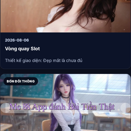
2026-08-06
Vòng quay Slot
Thiết kế giao diện: Đẹp mắt là chưa đủ
BỐN ĐÔI THÔNG