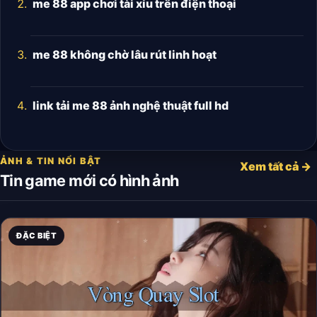
me 88 app chơi tài xỉu trên điện thoại
me 88 không chờ lâu rút linh hoạt
link tải me 88 ảnh nghệ thuật full hd
ẢNH & TIN NỔI BẬT
Xem tất cả →
Tin game mới có hình ảnh
ĐẶC BIỆT