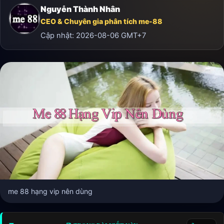
Nguyễn Thành Nhân
CEO & Chuyên gia phân tích me-88
Cập nhật:
2026-08-06
GMT+7
me 88 hạng vip nên dùng