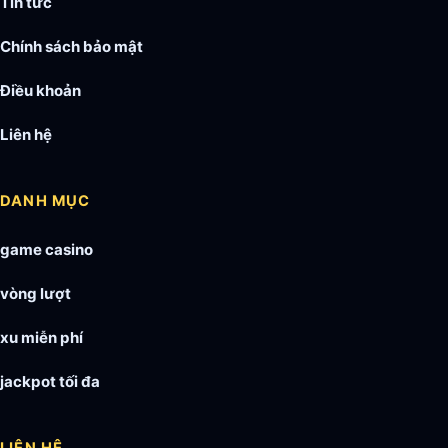
Tin tức
Chính sách bảo mật
Điều khoản
Liên hệ
DANH MỤC
game casino
vòng lượt
xu miễn phí
jackpot tối đa
LIÊN HỆ