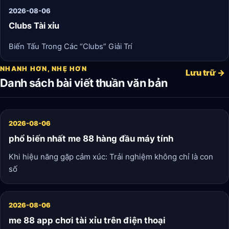
2026-08-06
Clubs Tài xỉu
Biến Tấu Trong Các “Clubs” Giải Trí
NHANH HƠN, NHẸ HƠN
Lưu trữ →
Danh sách bài viết thuần văn bản
2026-08-06
phổ biến nhất me 88 hàng đầu máy tính
Khi hiệu năng gặp cảm xúc: Trải nghiệm không chỉ là con
số
2026-08-06
me 88 app chơi tài xỉu trên điện thoại