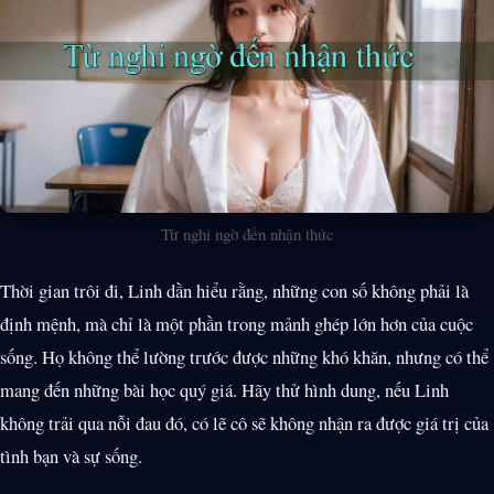
Từ nghi ngờ đến nhận thức
Thời gian trôi đi, Linh dần hiểu rằng, những con số không phải là
định mệnh, mà chỉ là một phần trong mảnh ghép lớn hơn của cuộc
sống. Họ không thể lường trước được những khó khăn, nhưng có thể
mang đến những bài học quý giá. Hãy thử hình dung, nếu Linh
không trải qua nỗi đau đó, có lẽ cô sẽ không nhận ra được giá trị của
tình bạn và sự sống.