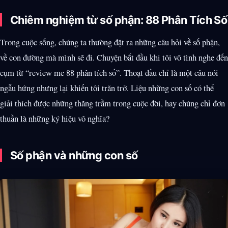
Chiêm nghiệm từ số phận: 88 Phân Tích Số
Trong cuộc sống, chúng ta thường đặt ra những câu hỏi về số phận,
về con đường mà mình sẽ đi. Chuyện bắt đầu khi tôi vô tình nghe đến
cụm từ “review me 88 phân tích số”. Thoạt đầu chỉ là một câu nói
ngẫu hứng nhưng lại khiến tôi trăn trở. Liệu những con số có thể
giải thích được những thăng trầm trong cuộc đời, hay chúng chỉ đơn
thuần là những ký hiệu vô nghĩa?
Số phận và những con số