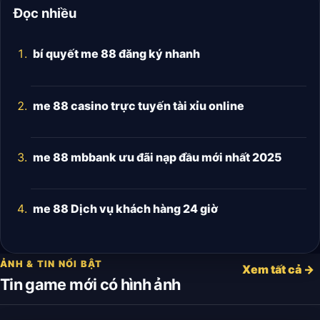
Đọc nhiều
bí quyết me 88 đăng ký nhanh
me 88 casino trực tuyến tài xỉu online
me 88 mbbank ưu đãi nạp đầu mới nhất 2025
me 88 Dịch vụ khách hàng 24 giờ
ẢNH & TIN NỔI BẬT
Xem tất cả →
Tin game mới có hình ảnh