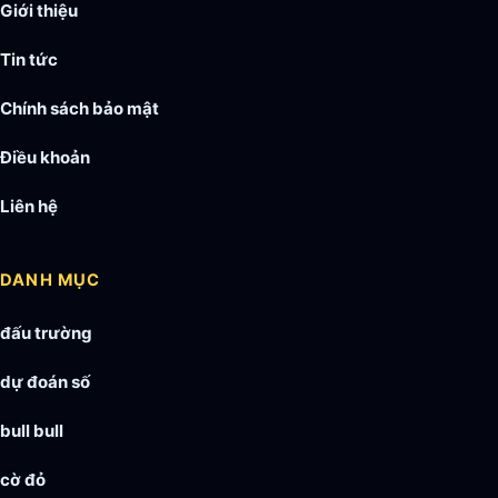
Giới thiệu
Tin tức
Chính sách bảo mật
Điều khoản
Liên hệ
DANH MỤC
đấu trường
dự đoán số
bull bull
cờ đỏ