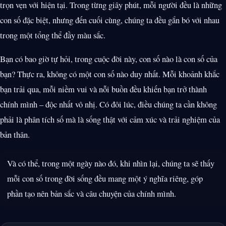
trọn vẹn với hiện tại. Trong từng giây phút, mỗi người đều là những
con số đặc biệt, nhưng đến cuối cùng, chúng ta đều gắn bó với nhau
trong một tổng thể đầy màu sắc.
Bạn có bao giờ tự hỏi, trong cuộc đời này, con số nào là con số của
bạn? Thực ra, không có một con số nào duy nhất. Mỗi khoảnh khắc
bạn trải qua, mỗi niềm vui và nỗi buồn đều khiến bạn trở thành
chính mình – độc nhất vô nhị. Có đôi lúc, điều chúng ta cần không
phải là phân tích số mà là sống thật với cảm xúc và trải nghiệm của
bản thân.
Và có thể, trong một ngày nào đó, khi nhìn lại, chúng ta sẽ thấy
mỗi con số trong đời sống đều mang một ý nghĩa riêng, góp
phần tạo nên bản sắc và câu chuyện của chính mình.