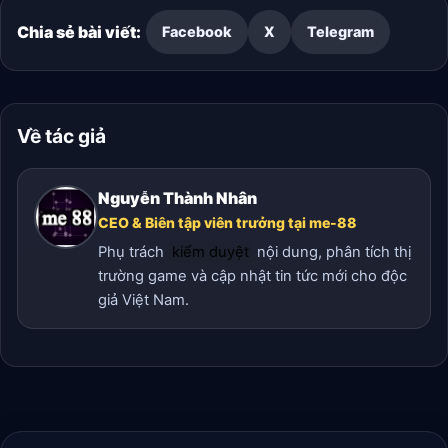
Chia sẻ bài viết:
Facebook
X
Telegram
Về tác giả
Nguyễn Thành Nhân
CEO & Biên tập viên trưởng tại me-88
Phụ trách
kiểm duyệt
nội dung, phân tích thị
trường game và cập nhật tin tức mới cho độc
giả Việt Nam.