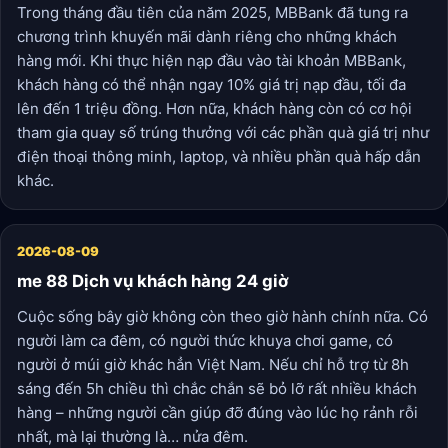
Trong tháng đầu tiên của năm 2025, MBBank đã tung ra
chương trình khuyến mãi dành riêng cho những khách
hàng mới. Khi thực hiện nạp đầu vào tài khoản MBBank,
khách hàng có thể nhận ngay 10% giá trị nạp đầu, tối đa
lên đến 1 triệu đồng. Hơn nữa, khách hàng còn có cơ hội
tham gia quay số trúng thưởng với các phần quà giá trị như
điện thoại thông minh, laptop, và nhiều phần quà hấp dẫn
khác.
2026-08-09
me 88 Dịch vụ khách hàng 24 giờ
Cuộc sống bây giờ không còn theo giờ hành chính nữa. Có
người làm ca đêm, có người thức khuya chơi game, có
người ở múi giờ khác hẳn Việt Nam. Nếu chỉ hỗ trợ từ 8h
sáng đến 5h chiều thì chắc chắn sẽ bỏ lỡ rất nhiều khách
hàng – những người cần giúp đỡ đúng vào lúc họ rảnh rỗi
nhất, mà lại thường là… nửa đêm.