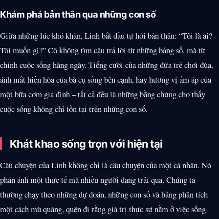
Khám phá bản thân qua những con số
Giữa những lúc khó khăn, Linh bắt đầu tự hỏi bản thân: “Tôi là ai?
Tôi muốn gì?” Cô không tìm câu trả lời từ những bảng số, mà từ
chính cuộc sống hàng ngày. Tiếng cười của những đứa trẻ chơi đùa,
ánh mắt hiền hòa của bà cụ sống bên cạnh, hay hương vị ấm áp của
một bữa cơm gia đình – tất cả đều là những bằng chứng cho thấy
cuộc sống không chỉ tồn tại trên những con số.
Khát khao sống trọn với hiện tại
Câu chuyện của Linh không chỉ là câu chuyện của một cá nhân. Nó
phản ánh một thực tế mà nhiều người đang trải qua. Chúng ta
thường chạy theo những dự đoán, những con số và bảng phân tích
một cách mù quáng, quên đi rằng giá trị thực sự nằm ở việc sống