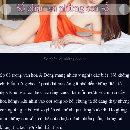
Số phận và những con số
Số 88 trong văn hóa Á Đông mang nhiều ý nghĩa đặc biệt. Nó không
chỉ biểu trưng cho sự phát đạt mà còn gợi nhớ đến những điều tốt
đẹp. Nhưng ai có thể chắc rằng, cuộc đời mỗi người sẽ chỉ trải đầy
hoa hồng? Khi nhìn vào đời sống xô bồ, chúng ta dễ dàng thấy những
con người gắn bó với số phận của mình qua từng bước đi. Họ giống
như những con số – có thể chia được thành nhiều phần, nhưng lại
không thể tách rời khỏi bản thân.