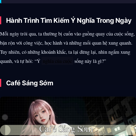
Hành Trình Tìm Kiếm Ý Nghĩa Trong Ngày
Mỗi ngày trôi qua, ta thường bị cuốn vào guồng quay của cuộc sống,
bận rộn với công việc, học hành và những mối quan hệ xung quanh.
Tuy nhiên, có những khoảnh khắc, ta lại dừng lại, nhìn ngắm xung
quanh, và tự hỏi: “Ý
nghĩa của cuộc
sống này là gì?”
Café Sáng Sớm