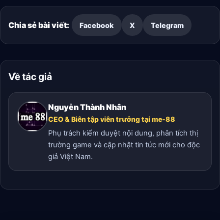
Chia sẻ bài viết:
Facebook
X
Telegram
Về tác giả
Nguyễn Thành Nhân
CEO & Biên tập viên trưởng tại me-88
Phụ trách kiểm duyệt nội dung, phân tích thị
trường game và cập nhật tin tức mới cho độc
giả Việt Nam.