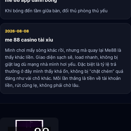
me 88 app đánh bóng
Khi bóng đến tầm giữa bàn, đối thủ phòng thủ yếu
2026-08-08
me 88 casino tài xỉu
Mình chơi mấy sòng khác rồi, nhưng mà quay lại Me88 là
thấy khác liền. Giao diện sạch sẽ, load nhanh, không bị
giật lag dù mạng nhà mình hơi yếu. Đặc biệt là tỷ lệ trả
thưởng ở đây mình thấy khá ổn, không bị “chặt chém” quá
đáng như vài chỗ khác. Mỗi lần thắng là tiền về tài khoản
liền, rút cũng lẹ, không phải chờ lâu.