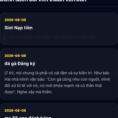
đều trào dâng hương vị của đất trời.
2026-08-08
Slot Nạp tiền
Các Phương Thức Nạp Tiền Phổ Biến Hiện Nay
2026-08-08
đá gà Đăng ký
Ừ thì, nói chung là phải có cái tâm và sự kiên trì. Như bác
Hai nhà mình vẫn bảo: “Con gà cũng như con người, mình
đối xử tử tế với nó, nó mới khỏe mạnh và có thần thái
được”. Nghe vậy mà thấm.
2026-08-08