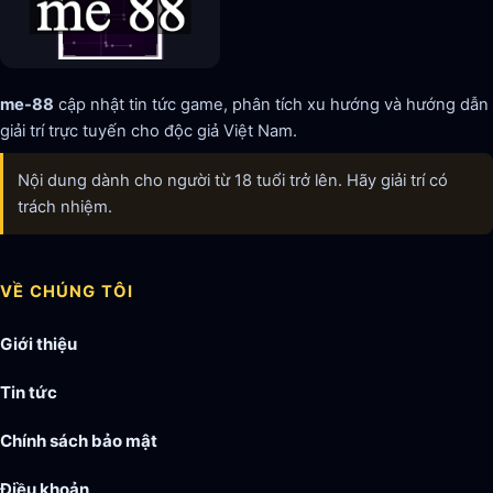
me-88
cập nhật tin tức game, phân tích xu hướng và hướng dẫn
giải trí trực tuyến cho độc giả Việt Nam.
Nội dung dành cho người từ 18 tuổi trở lên. Hãy giải trí có
trách nhiệm.
VỀ CHÚNG TÔI
Giới thiệu
Tin tức
Chính sách bảo mật
Điều khoản