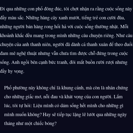
Đi qua những con phố đông đúc, tôi chợt nhận ra rằng cuộc sống này
đầy màu sắc. Những hàng cây xanh mướt, tiếng trẻ con cười đùa,
những người bán hàng rong hối hả với cuộc sống thường nhật. Mỗi
khoảnh khắc đều mang trong mình những câu chuyện riêng. Như câu
chuyện của anh thanh niên, người đã dành cả thanh xuân để theo đuổi
đam mê nghệ thuật nhưng vẫn chưa tìm được chỗ đứng trong cuộc
sống. Anh ngồi bên cạnh bức tranh, đôi mắt buồn rười rượi nhưng
đầy hy vọng.
Phố phường này không chỉ là khung cảnh, mà còn là nhân chứng
cho những giấc mơ, nỗi đau và khát vọng của con người. Lắm
lúc, tôi tự hỏi: Liệu mình có dám sống hết mình cho những gì
mình muốn không? Hay sẽ tiếp tục lặng lẽ lướt qua những ngày
tháng như một chiếc bóng?