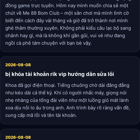
đồng game trực tuyến. Hôm nay mình muốn chia sẻ một
chút về Me 88 Bom Club – một sân chơi mà mình tình cờ
biết đến cách đây vài tháng và giờ đã trở thành nơi mình
ghé thăm thường xuyên. Không phải kiểu câu lạc bộ sang
chảnh hay gì, mà là không khí gần gũi, vui vẻ như đang
ngồi cà phê tám chuyện với bạn bè vậy.
2026-08-08
bị khóa tài khoản rik vip hướng dẫn sửa lỗi
Khoa đã gọi điện thoại. Tiếng chuông chờ dài đằng đẵng
như kéo dài cả thế kỷ. Khi có người nhấc máy, giọng nói
nhẹ nhàng của tổng đài viên như một luồng gió mát lành
xoa dịu nỗi lo âu trong anh. Anh trình bày rõ ràng vấn đề,
cung cấp mã lỗi và tên tài khoản.
2026-08-08