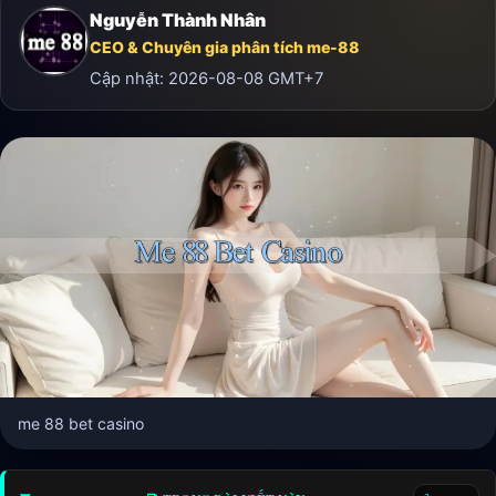
Nguyễn Thành Nhân
CEO & Chuyên gia phân tích me-88
Cập nhật:
2026-08-08
GMT+7
me 88 bet casino