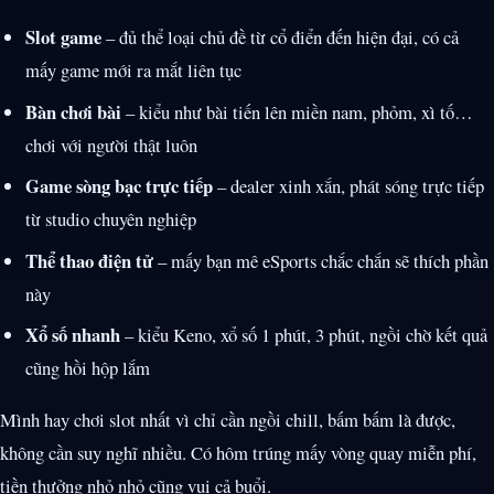
Slot game
– đủ thể loại chủ đề từ cổ điển đến hiện đại, có cả
mấy game mới ra mắt liên tục
Bàn chơi bài
– kiểu như bài tiến lên miền nam, phỏm, xì tố…
chơi với người thật luôn
Game sòng bạc trực tiếp
– dealer xinh xắn, phát sóng trực tiếp
từ studio chuyên nghiệp
Thể thao điện tử
– mấy bạn mê eSports chắc chắn sẽ thích phần
này
Xổ số nhanh
– kiểu Keno, xổ số 1 phút, 3 phút, ngồi chờ kết quả
cũng hồi hộp lắm
Mình hay chơi slot nhất vì chỉ cần ngồi chill, bấm bấm là được,
không cần suy nghĩ nhiều. Có hôm trúng mấy vòng quay miễn phí,
tiền thưởng nhỏ nhỏ cũng vui cả buổi.