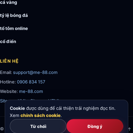
cá vàng
tỷ lệ bóng đá
tổ tôm online
cổ điển
LIÊN HỆ
Email:
support@me-88.com
Hotline:
0906 834 157
Website:
me-88.com
Sitemap XML
·
Sitemap HTML
Cookie
được dùng để cải thiện trải nghiệm đọc tin.
Xem
chính sách cookie
.
Từ chối
Đồng ý
© 2026 me-88. All rights reserved.
18+
Lên đầu ↑