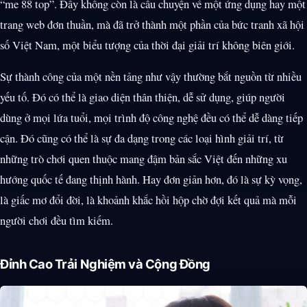
“me 88 top”. Đây không còn là câu chuyện về một ứng dụng hay một
trang web đơn thuần, mà đã trở thành một phần của bức tranh xã hội
số Việt Nam, một biểu tượng của thời đại giải trí không biên giới.
Sự thành công của một nền tảng như vậy thường bắt nguồn từ nhiều
yếu tố. Đó có thể là giao diện thân thiện, dễ sử dụng, giúp người
dùng ở mọi lứa tuổi, mọi trình độ công nghệ đều có thể dễ dàng tiếp
cận. Đó cũng có thể là sự đa dạng trong các loại hình giải trí, từ
những trò chơi quen thuộc mang đậm bản sắc Việt đến những xu
hướng quốc tế đang thịnh hành. Hay đơn giản hơn, đó là sự kỳ vọng,
là giấc mơ đổi đời, là khoảnh khắc hồi hộp chờ đợi kết quả mà mỗi
người chơi đều tìm kiếm.
Đỉnh Cao Trải Nghiệm và Cộng Đồng