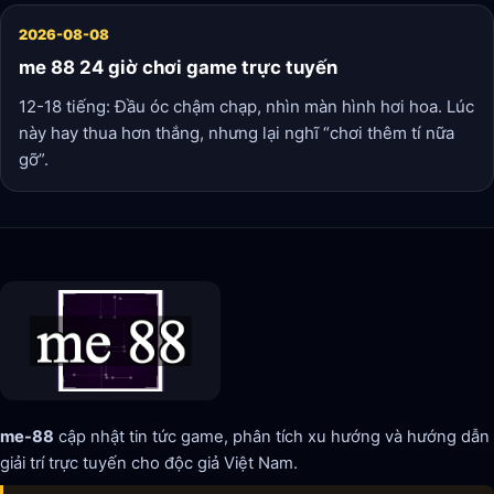
2026-08-08
me 88 24 giờ chơi game trực tuyến
12-18 tiếng: Đầu óc chậm chạp, nhìn màn hình hơi hoa. Lúc
này hay thua hơn thắng, nhưng lại nghĩ “chơi thêm tí nữa
gỡ”.
me-88
cập nhật tin tức game, phân tích xu hướng và hướng dẫn
giải trí trực tuyến cho độc giả Việt Nam.