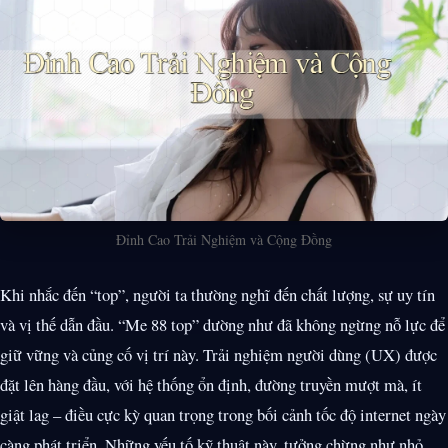
Đỉnh Cao Trải Nghiệm và Cộng Đồng
Khi nhắc đến “top”, người ta thường nghĩ đến chất lượng, sự uy tín
và vị thế dẫn đầu. “Me 88 top” dường như đã không ngừng nỗ lực để
giữ vững và củng cố vị trí này. Trải nghiệm người dùng (UX) được
đặt lên hàng đầu, với hệ thống ổn định, đường truyền mượt mà, ít
giật lag – điều cực kỳ quan trọng trong bối cảnh tốc độ internet ngày
càng phát triển. Những yếu tố kỹ thuật này, tưởng chừng như nhỏ