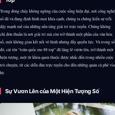
Trong dòng chảy không ngừng của cuộc sống hiện đại, nơi công nghệ
số đã và đang định hình mọi khía cạnh, chúng ta chứng kiến sự trỗi
dậy mạnh mẽ của những nền tảng giải trí trực tuyến. Chúng không
chỉ đơn thuần là nơi giải trí mà còn trở thành một phần của văn hóa
số, một không gian kết nối vô hình nhưng đầy quyền lực. Và trong số
đó, cái tên “toàn quốc me 88 top” đã lặng lẽ vươn lên, trở thành một
hiện tượng, một từ khóa quen thuộc được nhắc đến trong nhiều cuộc
trò chuyện, từ các diễn đàn trực tuyến cho đến những quán cà phê vỉa
hè.
Sự Vươn Lên của Một Hiện Tượng Số