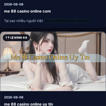
2026-08-08
me 88 casino online com
Tại sao nhiều người Việt
chọn Me88 Casino Online?
TỶ LỆ BÓNG ĐÁ
2026-08-08
me 88 casino online uy tín