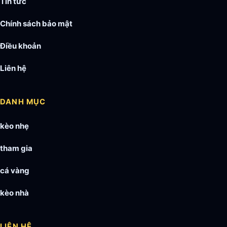
Tin tức
Chính sách bảo mật
Điều khoản
Liên hệ
DANH MỤC
kèo nhẹ
tham gia
cá vàng
kèo nhà
LIÊN HỆ