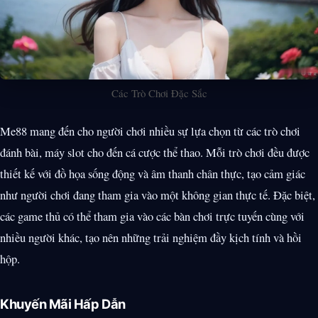
Các Trò Chơi Đặc Sắc
Me88 mang đến cho người chơi nhiều sự lựa chọn từ các trò chơi
đánh bài, máy slot cho đến cá cược thể thao. Mỗi trò chơi đều được
thiết kế với đồ họa sống động và âm thanh chân thực, tạo cảm giác
như người chơi đang tham gia vào một không gian thực tế. Đặc biệt,
các game thủ có thể tham gia vào các bàn chơi trực tuyến cùng với
nhiều người khác, tạo nên những trải nghiệm đầy kịch tính và hồi
hộp.
Khuyến Mãi Hấp Dẫn