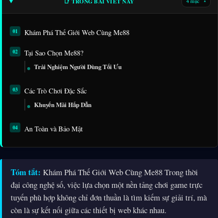
📑 TRONG BÀI VIẾT NÀY
4 mục
▾
Khám Phá Thế Giới Web Cùng Me88
Tại Sao Chọn Me88?
Trải Nghiệm Người Dùng Tối Ưu
Các Trò Chơi Đặc Sắc
Khuyến Mãi Hấp Dẫn
An Toàn và Bảo Mật
Tóm tắt:
Khám Phá Thế Giới Web Cùng Me88 Trong thời
đại công nghệ số, việc lựa chọn một nền tảng chơi game trực
tuyến phù hợp không chỉ đơn thuần là tìm kiếm sự giải trí, mà
còn là sự kết nối giữa các thiết bị web khác nhau.