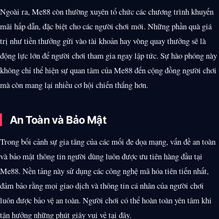
Ngoài ra, Me88 còn thường xuyên tổ chức các chương trình khuyến
mãi hấp dẫn, đặc biệt cho các người chơi mới. Những phần quà giá
trị như tiền thưởng gửi vào tài khoản hay vòng quay thưởng sẽ là
động lực lớn để người chơi tham gia ngay lập tức. Sự hào phóng này
không chỉ thể hiện sự quan tâm của Me88 đến cộng đồng người chơi
mà còn mang lại nhiều cơ hội chiến thắng hơn.
An Toàn và Bảo Mật
Trong bối cảnh sự gia tăng của các mối đe dọa mạng, vấn đề an toàn
và bảo mật thông tin người dùng luôn được ưu tiên hàng đầu tại
Me88. Nền tảng này sử dụng các công nghệ mã hóa tiên tiến nhất,
đảm bảo rằng mọi giao dịch và thông tin cá nhân của người chơi
luôn được bảo vệ an toàn. Người chơi có thể hoàn toàn yên tâm khi
tận hưởng những phút giây vui vẻ tại đây.