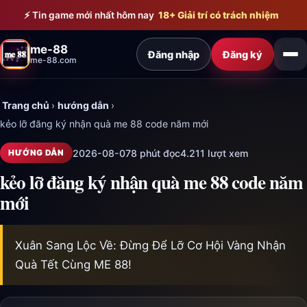
Bỏ qua đến nội dung chính
⚡ Tin game mới nhất hôm nay
18+ Giải trí có trách nhiệm
me-88
Đăng nhập
Đăng ký
me-88.com
Trang chủ
›
hướng dẫn
›
kẻo lỡ đăng ký nhận quà me 88 code năm mới
2026-08-07
8 phút đọc
4.211 lượt xem
HƯỚNG DẪN
kẻo lỡ đăng ký nhận quà me 88 code năm
mới
Xuân Sang Lộc Về: Đừng Để Lỡ Cơ Hội Vàng Nhận
Quà Tết Cùng ME 88!