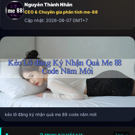
Nguyễn Thành Nhân
CEO & Chuyên gia phân tích me-88
Cập nhật:
2026-08-07
GMT+7
kẻo lỡ đăng ký nhận quà me 88 code năm mới
📑 TRONG BÀI VIẾT NÀY
2 mục