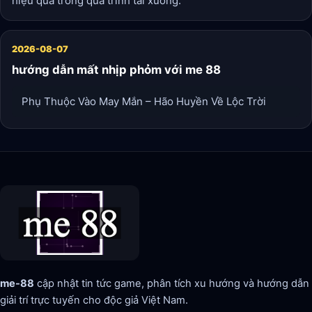
hiệu quả trong quá trình tải xuống.
2026-08-07
hướng dẫn mất nhịp phỏm với me 88
Phụ Thuộc Vào May Mắn – Hão Huyền Về Lộc Trời
me-88
cập nhật tin tức game, phân tích xu hướng và hướng dẫn
giải trí trực tuyến cho độc giả Việt Nam.