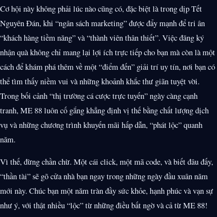
Cơ hội này không phải lúc nào cũng có, đặc biệt là trong dịp Tết
Nguyên Đán, khi “ngân sách marketing” được đẩy mạnh để tri ân
“khách hàng tiềm năng” và “thành viên thân thiết”. Việc đăng ký
nhận quà không chỉ mang lại lợi ích trực tiếp cho bạn mà còn là một
cách để khám phá thêm về một “điểm đến” giải trí uy tín, nơi bạn có
thể tìm thấy niềm vui và những khoảnh khắc thư giãn tuyệt vời.
Trong bối cảnh “thị trường cá cược trực tuyến” ngày càng cạnh
tranh, ME 88 luôn cố gắng khẳng định vị thế bằng chất lượng dịch
vụ và những chương trình khuyến mãi hấp dẫn, “phát lộc” quanh
năm.
Vì thế, đừng chần chừ. Một cái click, một mã code, và biết đâu đấy,
“thần tài” sẽ gõ cửa nhà bạn ngay trong những ngày đầu xuân năm
mới này. Chúc bạn một năm tràn đầy sức khỏe, hạnh phúc và vạn sự
như ý, với thật nhiều “lộc” từ những điều bất ngờ và cả từ ME 88!