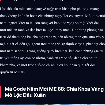
Hơi thở của mùa xuân đang về ngập tràn khắp phố phường, mang
theo không khí hân hoan của những ngày Tết cổ truyền. Mỗi dịp cuối
năm, người Việt ta lại rộn ràng với bao ước vọng về một khởi đầu
mới mẻ, an lành và đặc biệt là “lộc” may mắn. Từ những phong bao
lì xì đỏ thắm ông bà, cha mẹ trao tay, đến những món quà sum vầy ý
nghĩa, tất cả đều gói ghém ước mong về sự thịnh vượng, phát đạt cho
một năm sắp tới. Trong guồng quay hiện đại, bên cạnh những giá trị
truyền thống ấy, còn có những cánh cửa “lộc số” đang chờ đợi ta
khám phá, và một trong số đó chính là cơ hội nhận quà Tết độc
quyền từ ME 88.
Mã Code Năm Mới ME 88: Chìa Khóa Vàng
Mở Lộc Đầu Xuân