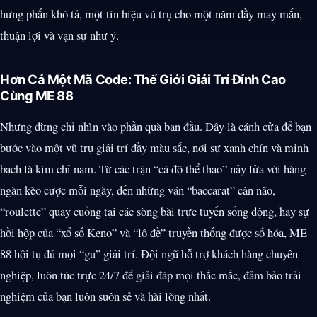
hưng phấn khó tả, một tín hiệu vũ trụ cho một năm đầy may mắn,
thuận lợi và vạn sự như ý.
Hơn Cả Một Mã Code: Thế Giới Giải Trí Đỉnh Cao
Cùng ME 88
Nhưng đừng chỉ nhìn vào phần quà ban đầu. Đây là cánh cửa để bạn
bước vào một vũ trụ giải trí đầy màu sắc, nơi sự xanh chín và minh
bạch là kim chỉ nam. Từ các trận “cá độ thể thao” nảy lửa với hàng
ngàn kèo cược mỗi ngày, đến những ván “baccarat” cân não,
“roulette” quay cuồng tại các sòng bài trực tuyến sống động, hay sự
hồi hộp của “xổ số Keno” và “lô đề” truyền thống được số hóa, ME
88 hội tụ đủ mọi “gu” giải trí. Đội ngũ hỗ trợ khách hàng chuyên
nghiệp, luôn túc trực 24/7 để giải đáp mọi thắc mắc, đảm bảo trải
nghiệm của bạn luôn suôn sẻ và hài lòng nhất.