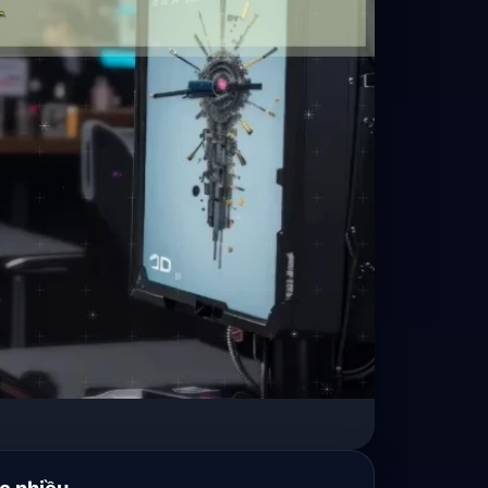
c nhiều