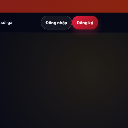
sới gà
Đăng nhập
Đăng ký