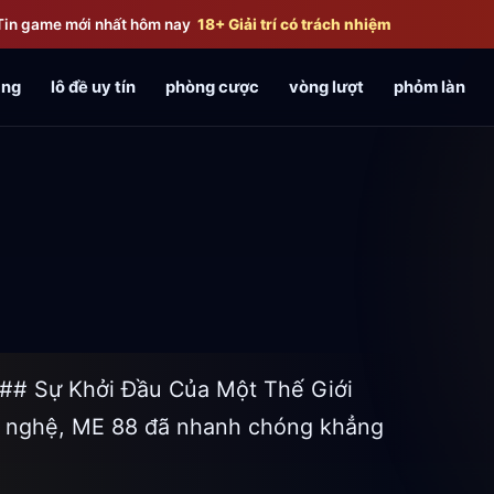
Tin game mới nhất hôm nay
18+ Giải trí có trách nhiệm
ắng
lô đề uy tín
phòng cược
vòng lượt
phỏm làn
## Sự Khởi Đầu Của Một Thế Giới
 nghệ, ME 88 đã nhanh chóng khẳng