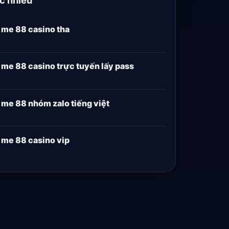
me 88 casino tha
me 88 casino trực tuyến lấy pass
me 88 nhóm zalo tiếng việt
me 88 casino vip