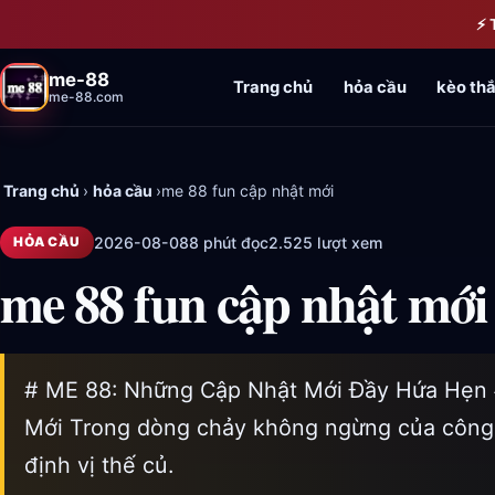
Bỏ qua đến nội dung chính
⚡ 
me-88
Trang chủ
hỏa cầu
kèo th
me-88.com
Trang chủ
›
hỏa cầu
›
me 88 fun cập nhật mới
2026-08-08
8 phút đọc
2.525 lượt xem
HỎA CẦU
me 88 fun cập nhật mới
# ME 88: Những Cập Nhật Mới Đầy Hứa Hẹn 
Mới Trong dòng chảy không ngừng của công
định vị thế củ.