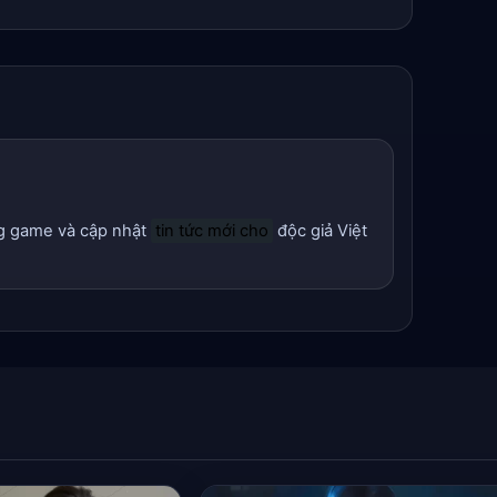
ờng game và cập nhật
tin tức mới cho
độc giả Việt