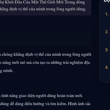
Sự Khởi Đầu Của Một Thế Giới Mới Trong dòng
ẳng định vị thế của mình trong lòng người dùng.
chóng khẳng định vị thế của mình trong lòng người
h năng mới mẻ mà còn tạo ra những trải nghiệm độc
ng mình.
à tính năng giao diện người dùng hoàn toàn mới.
i dùng dễ dàng điều hướng và tìm kiếm. Hình ảnh sắc