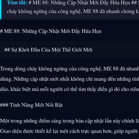
Tóm tắt:
# ME 88: Những Cập Nhật Mới Đầy Hứa Hẹn ## 
chảy không ngừng của công nghệ, ME 88 đã nhanh chóng kh
# ME 88: Những Cập Nhật Mới Đầy Hứa Hẹn
## Sự Khởi Đầu Của Một Thế Giới Mới
Trong dòng chảy không ngừng của công nghệ, ME 88 đã nhanh 
dùng. Những cập nhật mới nhất không chỉ mang đến những tín
đáo, khác biệt mà mỗi người có thể tìm thấy điều gì đó cho riê
### Tính Năng Mới Nổi Bật
Một trong những điểm sáng trong bản cập nhật lần này chính l
Giao diện được thiết kế lại một cách trực quan hơn, giúp ngườ