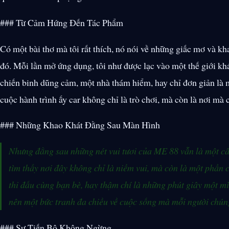
### Từ Cảm Hứng Đến Tác Phẩm
Có một bài thơ mà tôi rất thích, nó nói về những giấc mơ và kh
đó. Mỗi lần mở ứng dụng, tôi như được lạc vào một thế giới khác,
chiến binh dũng cảm, một nhà thám hiểm, hay chỉ đơn giản là
cuộc hành trình ấy car không chỉ là trò chơi, mà còn là nơi mà 
### Những Khao Khát Đằng Sau Màn Hình
Nhưng đằng sau những nét vui tươi của ME 88 vẫn là một c
tìm thấy nơi đây không chỉ là niềm vui, mà còn là một phần
thi đấu cùng bạn bè, hay thậm chí là những phút giây một mìn
nên một bức tranh đa chiều về cuộc sống mà mỗi người chúng
### Sự Tiến Bộ Không Ngừng