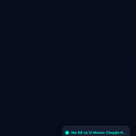
Me 88 và Ví Momo: Chuyện Hoàn Trả Tháng Này, Hơn Cả Một Ưu Đãi