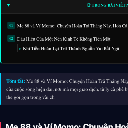
📑 TRONG BÀI VIẾT
Me 88 và Ví Momo: Chuyện Hoàn Trả Tháng Này, Hơn Cả
Dấu Hiệu Của Một Nền Kinh Tế Không Tiền Mặt
Khi Tiền Hoàn Lại Trở Thành Nguồn Vui Bất Ngờ
Tóm tắt:
Me 88 và Ví Momo: Chuyện Hoàn Trả Tháng Này,
của cuộc sống hiện đại, nơi mà mọi giao dịch, từ ly cà phê b
thể gói gọn trong vài ch
Me 88 và Ví Momo: Chuyện Hoà