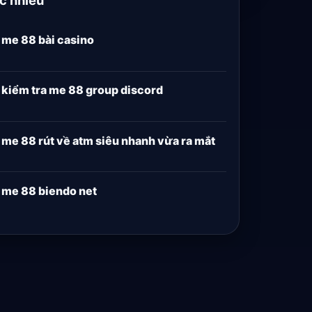
me 88 bài casino
kiểm tra me 88 group discord
me 88 rút về atm siêu nhanh vừa ra mắt
me 88 biendo net