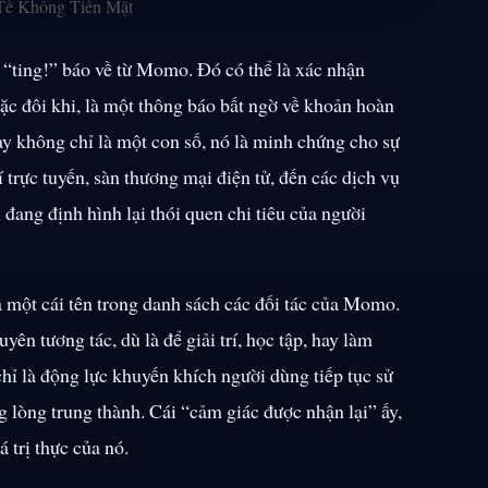
Tế Không Tiền Mặt
 “ting!” báo về từ Momo. Đó có thể là xác nhận
oặc đôi khi, là một thông báo bất ngờ về khoản hoàn
y không chỉ là một con số, nó là minh chứng cho sự
 trực tuyến, sàn thương mại điện tử, đến các dịch vụ
n đang định hình lại thói quen chi tiêu của người
à một cái tên trong danh sách các đối tác của Momo.
ên tương tác, dù là để giải trí, học tập, hay làm
hỉ là động lực khuyến khích người dùng tiếp tục sử
g lòng trung thành. Cái “cảm giác được nhận lại” ấy,
á trị thực của nó.