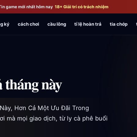
Tin game mới nhất hôm nay
18+ Giải trí có trách nhiệm
g ký
cách chơi
cầu lông
tỉ lệ hoàn trả
tia chớp
 tháng này
Này, Hơn Cả Một Ưu Đãi Trong
i mà mọi giao dịch, từ ly cà phê buổi