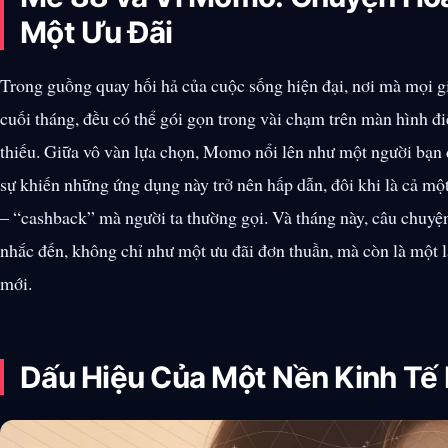
Một Ưu Đãi
Trong guồng quay hối hả của cuộc sống hiện đại, nơi mà mọi gia
cuối tháng, đều có thể gói gọn trong vài chạm trên màn hình đi
thiếu. Giữa vô vàn lựa chọn, Momo nổi lên như một người bạn 
sự khiến những ứng dụng này trở nên hấp dẫn, đôi khi là cả mộ
– “cashback” mà người ta thường gọi. Và tháng này, câu chuyệ
nhắc đến, không chỉ như một ưu đãi đơn thuần, mà còn là một lá
mới.
Dấu Hiệu Của Một Nền Kinh Tế