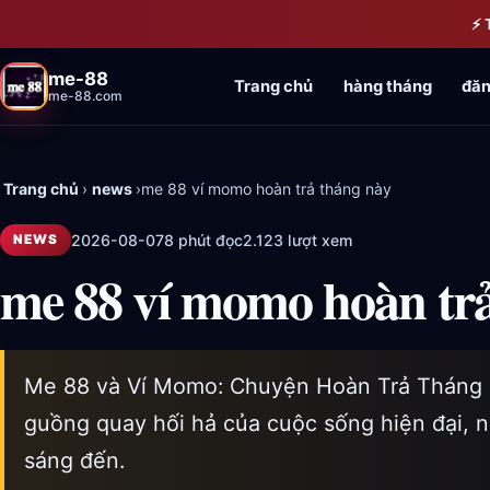
Bỏ qua đến nội dung chính
⚡ 
me-88
Trang chủ
hàng tháng
đăn
me-88.com
Trang chủ
›
news
›
me 88 ví momo hoàn trả tháng này
2026-08-07
8 phút đọc
2.123 lượt xem
NEWS
me 88 ví momo hoàn trả
Me 88 và Ví Momo: Chuyện Hoàn Trả Tháng 
guồng quay hối hả của cuộc sống hiện đại, nơ
sáng đến.