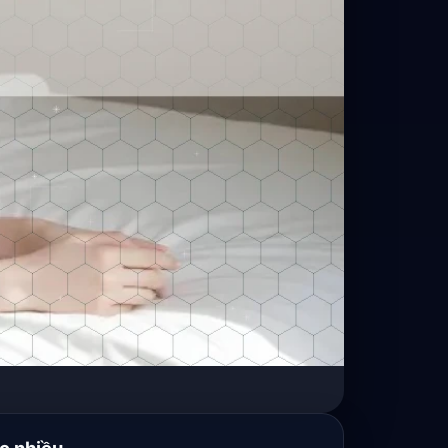
c nhiều