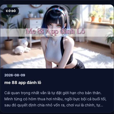
chậm trả và trang trải cho những chi phí cần thiết khác.
CỜ ĐỎ
2026-08-09
me 88 app đánh lô
Cái quan trọng nhất vẫn là tự đặt giới hạn cho bản thân.
Mình từng có hôm thua hơi nhiều, ngồi bực bội cả buổi tối,
sau đó quyết định chia nhỏ vốn ra, chơi vui là chính, tự
nhiên lại đỡ căng thẳng hơn.