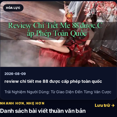
khoản, nhưng với người chơi bình thường thì 50-100
triệu/ngày là dư sức.
HỎA LỰC
2026-08-09
review chi tiết me 88 được cấp phép toàn quốc
Trải Nghiệm Người Dùng: Từ Giao Diện Đến Từng Ván Cược
NHANH HƠN, NHẸ HƠN
Lưu trữ →
Danh sách bài viết thuần văn bản