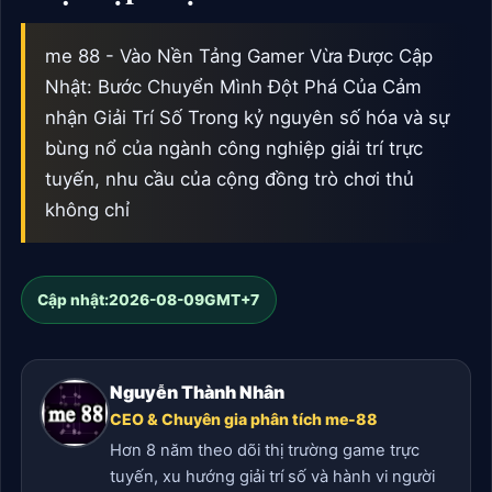
me 88 - Vào Nền Tảng Gamer Vừa Được Cập
Nhật: Bước Chuyển Mình Đột Phá Của Cảm
nhận Giải Trí Số Trong kỷ nguyên số hóa và sự
bùng nổ của ngành công nghiệp giải trí trực
tuyến, nhu cầu của cộng đồng trò chơi thủ
không chỉ
Cập nhật:
2026-08-09
GMT+7
Nguyễn Thành Nhân
CEO & Chuyên gia phân tích me-88
Hơn 8 năm theo dõi thị trường game trực
tuyến, xu hướng giải trí số và hành vi người