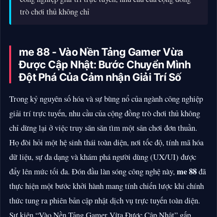
trò chơi thủ không chỉ
me 88 - Vào Nền Tảng Gamer Vừa
Được Cập Nhật: Bước Chuyển Mình
Đột Phá Của Cảm nhận Giải Trí Số
Trong kỷ nguyên số hóa và sự bùng nổ của ngành công nghiệp
giải trí trực tuyến, nhu cầu của cộng đồng trò chơi thủ không
chỉ dừng lại ở việc truy săn săn tìm một sân chơi đơn thuần.
Họ đòi hỏi một hệ sinh thái toàn diện, nơi tốc độ, tính mã hóa
dữ liệu, sự đa dạng và khám phá người dùng (UX/UI) được
me 88
đẩy lên mức tối đa. Đón đầu làn sóng công nghệ này,
đã
thực hiện một bước khởi hành mang tính chiến lược khi chính
thức tung ra phiên bản cập nhật dịch vụ trực tuyến toàn diện.
Sự kiện “Vào Nền Tảng Gamer Vừa Được Cập Nhật” gấp