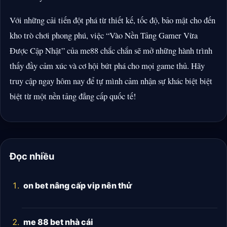
Với những cải tiến đột phá từ thiết kế, tốc độ, bảo mật cho đến
kho trò chơi phong phú, việc “Vào Nền Tảng Gamer Vừa
Được Cập Nhật” của me88 chắc chắn sẽ mở những hành trình
thấy đầy cảm xúc và cơ hội bứt phá cho mọi game thủ. Hãy
truy cập ngay hôm nay để tự mình cảm nhận sự khác biệt biệt
biệt từ một nền tảng đẳng cấp quốc tế!
Đọc nhiều
on bet nâng cấp vip nên thử
me 88 bet nhà cái