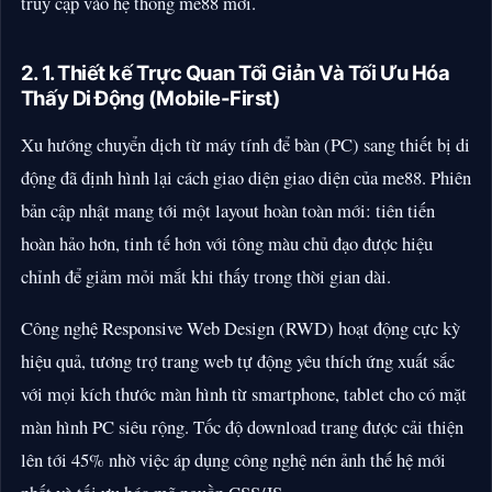
truy cập vào hệ thống me88 mới.
2. 1. Thiết kế Trực Quan Tối Giản Và Tối Ưu Hóa
Thấy Di Động (Mobile-First)
Xu hướng chuyển dịch từ máy tính để bàn (PC) sang thiết bị di
động đã định hình lại cách giao diện giao diện của me88. Phiên
bản cập nhật mang tới một layout hoàn toàn mới: tiên tiến
hoàn hảo hơn, tinh tế hơn với tông màu chủ đạo được hiệu
chỉnh để giảm mỏi mắt khi thấy trong thời gian dài.
Công nghệ Responsive Web Design (RWD) hoạt động cực kỳ
hiệu quả, tương trợ trang web tự động yêu thích ứng xuất sắc
với mọi kích thước màn hình từ smartphone, tablet cho có mặt
màn hình PC siêu rộng. Tốc độ download trang được cải thiện
lên tới 45% nhờ việc áp dụng công nghệ nén ảnh thế hệ mới