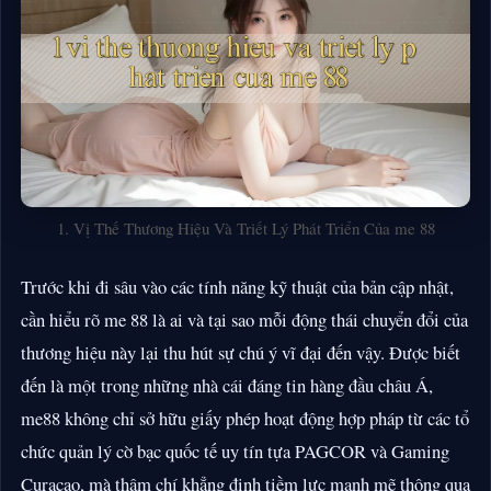
1. Vị Thế Thương Hiệu Và Triết Lý Phát Triển Của me 88
Trước khi đi sâu vào các tính năng kỹ thuật của bản cập nhật,
cần hiểu rõ me 88 là ai và tại sao mỗi động thái chuyển đổi của
thương hiệu này lại thu hút sự chú ý vĩ đại đến vậy. Được biết
đến là một trong những nhà cái đáng tin hàng đầu châu Á,
me88 không chỉ sở hữu giấy phép hoạt động hợp pháp từ các tổ
chức quản lý cờ bạc quốc tế uy tín tựa PAGCOR và Gaming
Curacao, mà thậm chí khẳng định tiềm lực mạnh mẽ thông qua