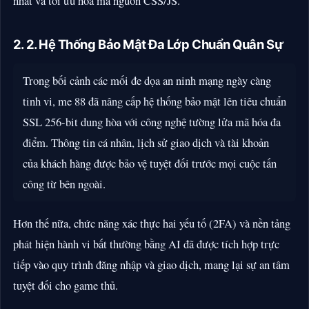
nhất và tối ưu hóa mã nguồn CSS/JS.
2. 2. Hệ Thống Bảo Mật Đa Lớp Chuẩn Quân Sự
Trong bối cảnh các mối đe dọa an ninh mạng ngày càng
tinh vi, me 88 đã nâng cấp hệ thống bảo mật lên tiêu chuẩn
SSL 256-bit dung hòa với công nghệ tường lửa mã hóa đa
điểm. Thông tin cá nhân, lịch sử giao dịch và tài khoản
của khách hàng được bảo vệ tuyệt đối trước mọi cuộc tấn
công từ bên ngoài.
Hơn thế nữa, chức năng xác thực hai yếu tố (2FA) và nền tảng
phát hiện hành vi bất thường bằng AI đã được tích hợp trực
tiếp vào quy trình đăng nhập và giao dịch, mang lại sự an tâm
tuyệt đối cho game thủ.