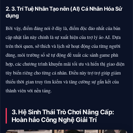
2. 3. Trí Tuệ Nhân Tạo nên (AI) Cá Nhân Hóa Sử
dụng
Bởi vậy, điểm đáng nói ở đây là, điểm độc đáo nhất của bản
cập nhật lần này chính là sự xuất hiện của trợ lý ảo AI. Dựa
trên thói quen, sở thích và lịch sử hoạt động của từng người
dùng, môi trường số sẽ tự động đề xuất các sảnh game phù
hợp, các chương trình khuyến mãi tối ưu và hiển thị giao diện
tùy biến riêng cho từng cá nhân. Điều này trợ trợ giúp giảm
thiểu thời gian truy tìm kiếm và tăng cường sự gắn kết của
thành viên với nền tảng.
3. Hệ Sinh Thái Trò Chơi Nâng Cấp:
Hoàn hảo Công Nghệ Giải Trí