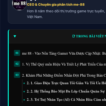
CEO & Chuyên gia phân tích me-88
Hơn 8 năm theo dõi thị trường game trực tuyến, 
Việt Nam.
📑 TRONG BÀI VIẾT
me 88 - Vào Nền Tảng Gamer Vừa Được Cập Nhật: 
1. Vị Thế Quý mến Hiệu Và Triết Lý Phát Triển Của 
2. Khám Phá Những Điểm Nhấn Đột Phá Trong Bản 
2. 1. Giao Diện Trực Quan Tối Giản Và Tối Ưu Hó
2. 2. Hệ Thống Bảo Mật Đa Lớp Chuẩn Quân Sự
2. 3. Trí Tuệ Nhân Tạo (AI) Cá Nhân Hóa Cảm n