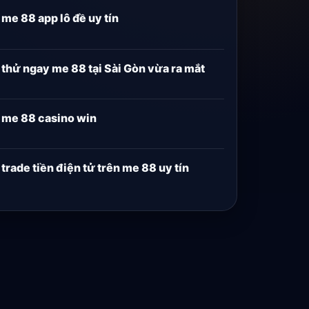
me 88 app lô đề uy tín
thử ngay me 88 tại Sài Gòn vừa ra mắt
me 88 casino win
trade tiền điện tử trên me 88 uy tín