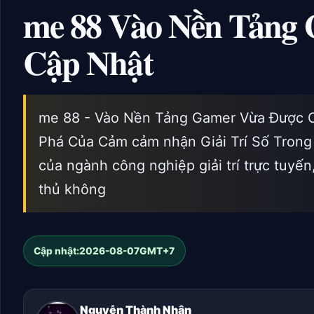
me 88 Vào Nền Tảng
Cập Nhật
me 88 - Vào Nền Tảng Gamer Vừa Được 
Phá Của Cảm cảm nhận Giải Trí Số Trong
của ngành công nghiệp giải trí trực tuyế
thủ không
Cập nhật:
2026-08-07
GMT+7
Nguyễn Thành Nhân