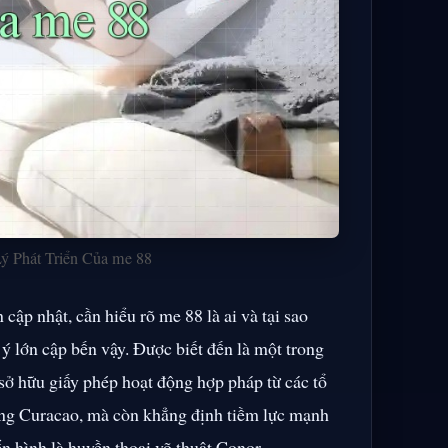
ý Phát Triển Của me 88
cập nhật, cần hiểu rõ me 88 là ai và tại sao
 ý lớn cập bến vậy. Được biết đến là một trong
sở hữu giấy phép hoạt động hợp pháp từ các tổ
ng Curacao, mà còn khẳng định tiềm lực mạnh
ển hình là huyền thoại võ thuật Conor