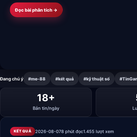
Đọc bài phân tích →
Đang chú ý
#me-88
#kết quả
#kỹ thuật số
#TinGa
Thống kê nhanh
18+
Bản tin/ngày
L
2026-08-07
8 phút đọc
1.455 lượt xem
KẾT QUẢ