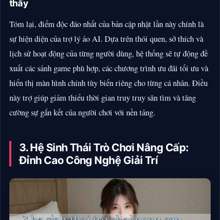
thấy
Tóm lại, điểm độc đáo nhất của bản cập nhật lần này chính là
sự hiện diện của trợ lý ảo AI. Dựa trên thói quen, sở thích và
lịch sử hoạt động của từng người dùng, hệ thống sẽ tự động đề
xuất các sảnh game phù hợp, các chương trình ưu đãi tối ưu và
hiển thị màn hình chính tùy biến riêng cho từng cá nhân. Điều
này trợ giúp giảm thiểu thời gian truy truy săn tìm và tăng
cường sự gắn kết của người chơi với nền tảng.
3. Hệ Sinh Thái Trò Chơi Nâng Cấp:
Đỉnh Cao Công Nghệ Giải Trí