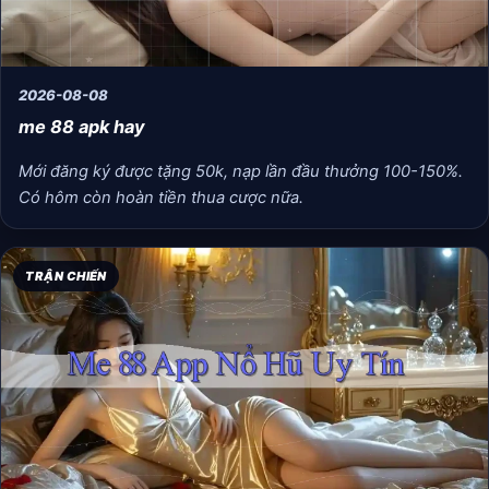
2026-08-08
me 88 apk hay
Mới đăng ký được tặng 50k, nạp lần đầu thưởng 100-150%.
Có hôm còn hoàn tiền thua cược nữa.
TRẬN CHIẾN