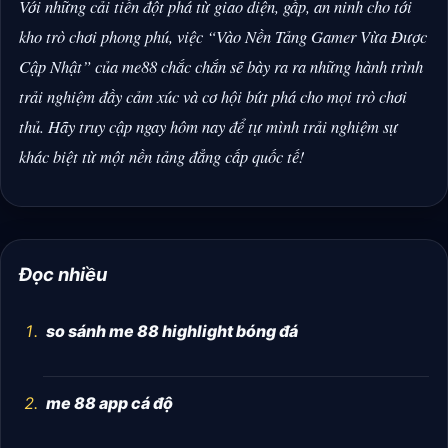
Với những cải tiến đột phá từ giao diện, gấp, an ninh cho tới
kho trò chơi phong phú, việc “Vào Nền Tảng Gamer Vừa Được
Cập Nhật” của me88 chắc chắn sẽ bày ra ra những hành trình
trải nghiệm đầy cảm xúc và cơ hội bứt phá cho mọi trò chơi
thủ. Hãy truy cập ngay hôm nay để tự mình trải nghiệm sự
khác biệt từ một nền tảng đẳng cấp quốc tế!
Đọc nhiều
so sánh me 88 highlight bóng đá
me 88 app cá độ