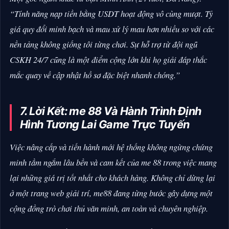
“Tính năng nạp tiền bằng USDT hoạt động vô cùng mượt. Tỷ
giá quy đổi minh bạch và mau xử lý mau hơn nhiều so với các
nền tảng không giống tôi từng chơi. Sự hỗ trợ từ đội ngũ
CSKH 24/7 cũng là một điểm cộng lớn khi họ giải đáp thắc
mắc quay về cập nhật hồ sơ đặc biệt nhanh chóng.”
7. Lời Kết: me 88 Và Hành Trình Định
Hình Tương Lai Game Trực Tuyến
Việc nâng cấp và tiến hành mới hệ thống không ngừng chứng
minh tầm ngắm lâu bền và cam kết của me 88 trong việc mang
lại những giá trị tốt nhất cho khách hàng. Không chỉ dừng lại
ở một trang web giải trí, me88 đang từng bước gây dựng một
cộng đồng trò chơi thủ văn minh, an toàn và chuyên nghiệp.