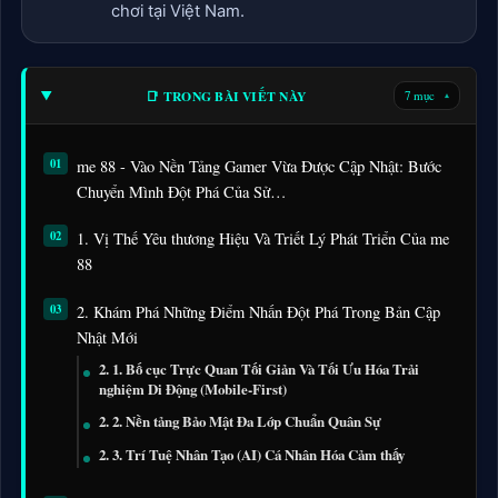
chơi tại Việt Nam.
📑 TRONG BÀI VIẾT NÀY
7 mục
▾
me 88 - Vào Nền Tảng Gamer Vừa Được Cập Nhật: Bước
Chuyển Mình Đột Phá Của Sử…
1. Vị Thế Yêu thương Hiệu Và Triết Lý Phát Triển Của me
88
2. Khám Phá Những Điểm Nhấn Đột Phá Trong Bản Cập
Nhật Mới
2. 1. Bố cục Trực Quan Tối Giản Và Tối Ưu Hóa Trải
nghiệm Di Động (Mobile-First)
2. 2. Nền tảng Bảo Mật Đa Lớp Chuẩn Quân Sự
2. 3. Trí Tuệ Nhân Tạo (AI) Cá Nhân Hóa Cảm thấy