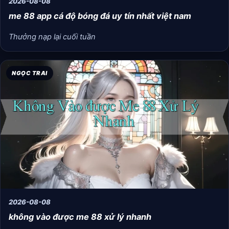
2026-08-08
me 88 app cá độ bóng đá uy tín nhất việt nam
Thưởng nạp lại cuối tuần
NGỌC TRAI
2026-08-08
không vào được me 88 xử lý nhanh