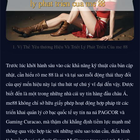
1. Vị Thế Yêu thương Hiệu Và Triết Lý Phát Triển Của me 88
Trước lúc khởi hành sâu vào các khả năng kỹ thuật của bản cập
nhật, cần hiểu rõ me 88 là ai và tại sao mỗi động thái thay đổi
của quý mến hiệu này lại thu hút sự chú ý vĩ đại đến vậy. Được
biết đến là một trong những nhà cái uy tín hàng đầu châu Á,
me88 không chỉ sở hữu giấy phép hoạt động hợp pháp từ các
triển khai quản lý cờ bạc quốc tế uy tín na ná PAGCOR và
Gaming Curacao, mà thậm chí khẳng định tiềm lực mạnh mẽ
thông qua việc hợp tác với những siêu sao toàn cầu, điển hình