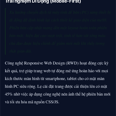
Trải nghiệm Di Động (Mobile-First)
Xu hướng chuyển dịch từ máy tính để bàn (PC) sang thiết bị
di động đã định hình lại cách thiết kế giao diện của me88.
Phiên bản cập nhật mang đến một layout hoàn toàn phiên
bản mới: hiện đại cao vượt trội, tinh tế hơn với tông màu
chủ đạo được hiệu chỉnh để giảm mỏi mắt khi thấy trong
thời gian dài.
Công nghệ Responsive Web Design (RWD) hoạt động cực kỳ
kết quả, trợ giúp trang web tự động mê ứng hoàn hảo với mọi
kích thước màn hình từ smartphone, tablet cho có mặt màn
hình PC siêu rộng. Lẹ cài đặt trang được cải thiện lên có mặt
45% nhờ việc áp dụng công nghệ nén ảnh thế hệ phiên bản mới
và tối ưu hóa mã nguồn CSS/JS.