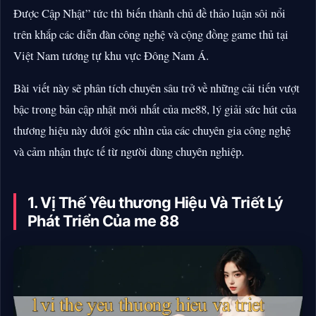
Được Cập Nhật” tức thì biến thành chủ đề thảo luận sôi nổi
trên khắp các diễn đàn công nghệ và cộng đồng game thủ tại
Việt Nam tương tự khu vực Đông Nam Á.
Bài viết này sẽ phân tích chuyên sâu trở về những cải tiến vượt
bậc trong bản cập nhật mới nhất của me88, lý giải sức hút của
thương hiệu này dưới góc nhìn của các chuyên gia công nghệ
và cảm nhận thực tế từ người dùng chuyên nghiệp.
1. Vị Thế Yêu thương Hiệu Và Triết Lý
Phát Triển Của me 88