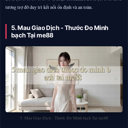
tương trợ đỡ duy trì kết nối ổn định và an toàn.
5. Mau Giao Dịch - Thước Đo Minh
bạch Tại me88
5. Mau Giao Dịch - Thước Đo Minh bạch Tại me88