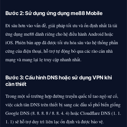
Bước 2: Sử dụng ứng dụng me88 Mobile
Đi sâu hơn vào vấn đề, giải pháp tối ưu và ổn định nhất là tải
ứng dụng me88 dành riêng cho hệ điều hành Android hoặc
iOS. Phiên bản app đã được tối ưu hóa sâu vào hệ thống phần
cứng của điện thoại, hỗ trợ tự động bỏ qua các rào cản nhà
mạng và mang lại lẹ truy cập nhanh nhất.
Bước 3: Cấu hình DNS hoặc sử dụng VPN khi
cần thiết
Trong một số trường hợp đường truyền quốc tế tao ngộ sự cố,
việc cách tân DNS trên thiết bị sang các đầu số phổ biến giống
Google DNS (8. 8. 8. 8 / 8. 8. 4. 4) hoặc Cloudflare DNS (1. 1.
1. 1) sẽ hỗ trợ duy trì liên lạc ổn định và được bảo vệ.