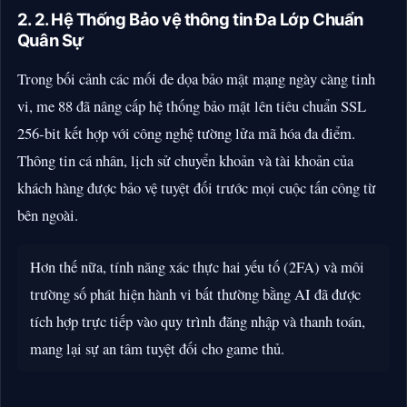
2. 2. Hệ Thống Bảo vệ thông tin Đa Lớp Chuẩn
Quân Sự
Trong bối cảnh các mối đe dọa bảo mật mạng ngày càng tinh
vi, me 88 đã nâng cấp hệ thống bảo mật lên tiêu chuẩn SSL
256-bit kết hợp với công nghệ tường lửa mã hóa đa điểm.
Thông tin cá nhân, lịch sử chuyển khoản và tài khoản của
khách hàng được bảo vệ tuyệt đối trước mọi cuộc tấn công từ
bên ngoài.
Hơn thế nữa, tính năng xác thực hai yếu tố (2FA) và môi
trường số phát hiện hành vi bất thường bằng AI đã được
tích hợp trực tiếp vào quy trình đăng nhập và thanh toán,
mang lại sự an tâm tuyệt đối cho game thủ.