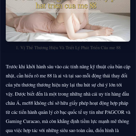
1. Vị Thế Thương Hiệu Và Triết Lý Phát Triển Của me 88
Trước khi khởi hành sâu vào các tính năng kỹ thuật của bản cập
nhật, cần hiểu rõ me 88 là ai và tại sao mỗi động thái thay đổi
của yêu thương thương hiệu này lại thu hút sự chú ý lớn tới
vậy. Được biết đến là một trong những nhà cái uy tín hàng đầu
châu Á, me88 không chỉ sở hữu giấy phép hoạt động hợp pháp
từ các tiến hành quản lý cờ bạc quốc tế uy tín như PAGCOR và
Gaming Curacao, mà còn khẳng định tiềm lực mạnh mẽ thông
qua việc hợp tác với những siêu sao toàn cầu, điển hình là