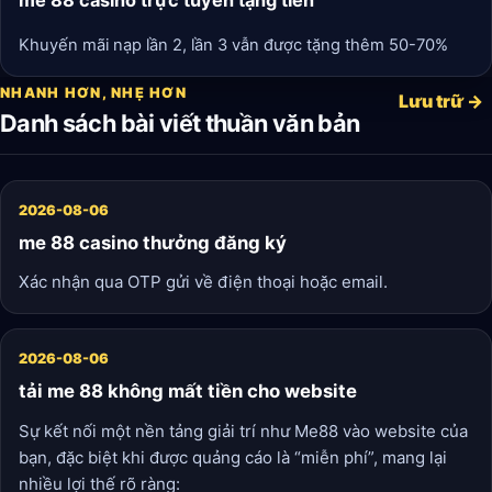
Khuyến mãi nạp lần 2, lần 3 vẫn được tặng thêm 50-70%
NHANH HƠN, NHẸ HƠN
Lưu trữ →
Danh sách bài viết thuần văn bản
2026-08-06
me 88 casino thưởng đăng ký
Xác nhận qua OTP gửi về điện thoại hoặc email.
2026-08-06
tải me 88 không mất tiền cho website
Sự kết nối một nền tảng giải trí như Me88 vào website của
bạn, đặc biệt khi được quảng cáo là “miễn phí”, mang lại
nhiều lợi thế rõ ràng: