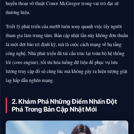
huyền thoại võ thuật Conor McGregor trong vai trò đại sứ
thương hiệu.
Triết lý phát triển của me88 luôn xoay quanh việc lấy người
tham gia làm trung tâm. Bản cập nhật lần này không đơn thuần
là một đợt bảo trì định kỳ, mà là cuộc cách mạng về hạ tầng
công nghệ. Nhà phát triển đã tái cấu trúc lại toàn bộ hệ thống
lõi (core engine), tối ưu hóa luồng dữ liệu để phục vụ lưu
lượng truy cập đồ sộ cùng lúc mà không gây ra hiện tượng giật
lag hấp dẫn nghẽn mạng.
2. Khám Phá Những Điểm Nhấn Đột
Phá Trong Bản Cập Nhật Mới