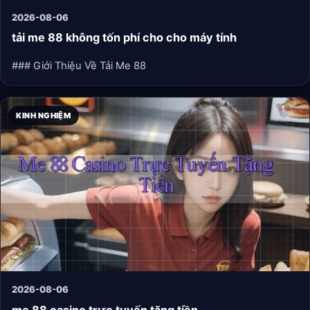
2026-08-06
tải me 88 không tốn phí cho cho máy tính
### Giới Thiệu Về Tải Me 88
KINH NGHIỆM
2026-08-06
me 88 casino trực tuyến tặng tiền