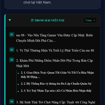
chơi tại Việt Nam.
📑 TRONG BÀI VIẾT NÀY
7 mục
▾
me 88 - Vào Nền Tảng Gamer Vừa Được Cập Nhật: Bước
Chuyển Mình Đột Phá Của…
1. Vị Thế Thương Hiệu Và Triết Lý Phát Triển Của me 88
2. Khám Phá Những Điểm Nhấn Đột Phá Trong Bản Cập
Nhật Mới
2. 1. Giao Diện Trực Quan Tối Giản Và Tối Ưu Hóa Nhận
thấy Di Động…
2. 2. Hệ Thống Bảo vệ thông tin Đa Lớp Chuẩn Quân Sự
2. 3. Trí Tuệ Nhân Tạo nên (AI) Cá Nhân Hóa Nhận thấy
3. Hệ Sinh Thái Trò Chơi Nâng Cấp: Tuyệt vời Công Nghệ