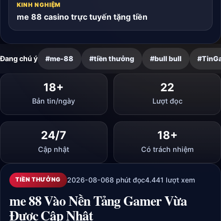
KINH NGHIỆM
me 88 casino trực tuyến tặng tiền
Đang chú ý
#me-88
#tiền thưởng
#bull bull
#TinG
Thống kê nhanh
18+
22
Bản tin/ngày
Lượt đọc
24/7
18+
Cập nhật
Có trách nhiệm
2026-08-06
8 phút đọc
4.441 lượt xem
TIỀN THƯỞNG
me 88 Vào Nền Tảng Gamer Vừa
Được Cập Nhật