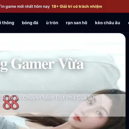
Tin game mới nhất hôm nay
18+ Giải trí có trách nhiệm
i thông
bóng đá
ù tròn
rạn san hô
kèo châu âu
ng Gamer Vừa
ật: Bước Chuyển Mình Đột Phá Của Sử