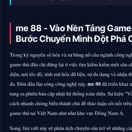
me 88 - Vào Nền Tảng Game
Bước Chuyển Mình Đột Phá Củ
Trong kỷ nguyên số hóa và sự bùng nổ của ngành công nghi
game thủ đâu chỉ dừng lại ở việc tìm kiếm kiếm một sân ch
diện, nơi tốc độ, tính mã hóa dữ liệu, sự đa dạng và nhận
me 88
đa. Đón đầu làn sóng công nghệ này,
đã triển khai 
tung ra phiên bản cập nhật hệ thống toàn diện. Sự kiện
cách nhanh chóng biến thành chủ đề thảo luận sôi nổi trê
game thủ tại Việt Nam như như khu vực Đông Nam Á.
Song, bài viết này sẽ phân tích chuyên sâu trở về những cả