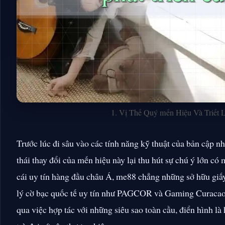
1. Vị Thế Quý mến Hiệu Và Triết L
Trước lúc đi sâu vào các tính năng kỹ thuật của bản cập nh
thái thay đổi của mến hiệu này lại thu hút sự chú ý lớn có
cái uy tín hàng đầu châu Á, me88 chẳng những sở hữu giấ
lý cờ bạc quốc tế uy tín như PAGCOR và Gaming Curacao
qua việc hợp tác với những siêu sao toàn cầu, điển hình l