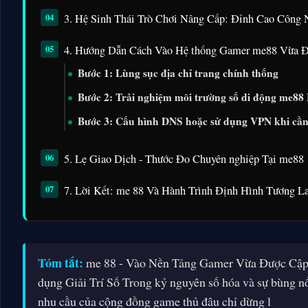
3. Hệ Sinh Thái Trò Chơi Nâng Cấp: Đỉnh Cao Công N
4. Hướng Dẫn Cách Vào Hệ thống Gamer me88 Vừa Đ
Bước 1: Lùng sục địa chỉ trang chính thống
Bước 2: Trải nghiệm môi trường số di động me88
Bước 3: Cấu hình DNS hoặc sử dụng VPN khi cần 
5. Lẹ Giao Dịch - Thước Đo Chuyên nghiệp Tại me88
7. Lời Kết: me 88 Và Hành Trình Định Hình Tương La
Tóm tắt:
me 88 - Vào Nền Tảng Gamer Vừa Được Cập
dụng Giải Trí Số Trong kỷ nguyên số hóa và sự bùng nổ 
nhu cầu của cộng đồng game thủ đâu chỉ dừng l