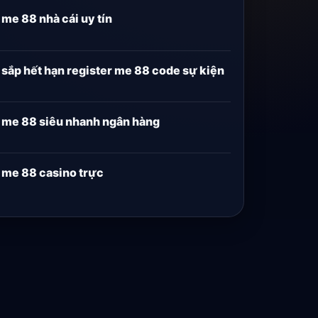
me 88 nhà cái uy tín
sắp hết hạn register me 88 code sự kiện
me 88 siêu nhanh ngân hàng
me 88 casino trực