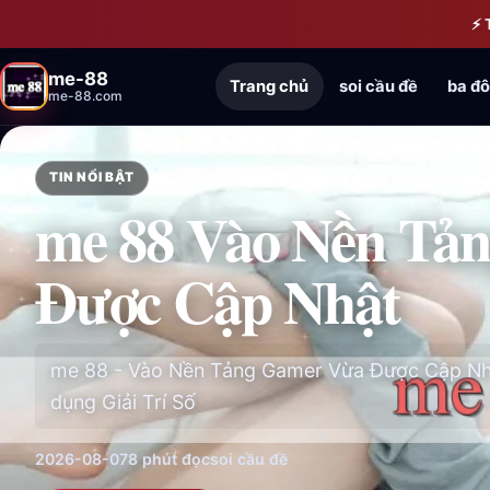
Bỏ qua đến nội dung chính
⚡ 
me-88
Trang chủ
soi cầu đề
ba đô
me-88.com
TIN NỔI BẬT
me 88 Vào Nền Tả
Được Cập Nhật
me 88 - Vào Nền Tảng Gamer Vừa Được Cập Nh
dụng Giải Trí Số
2026-08-07
8 phút đọc
soi cầu đề