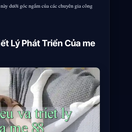
u này dưới góc ngắm của các chuyên gia công
iết Lý Phát Triển Của me