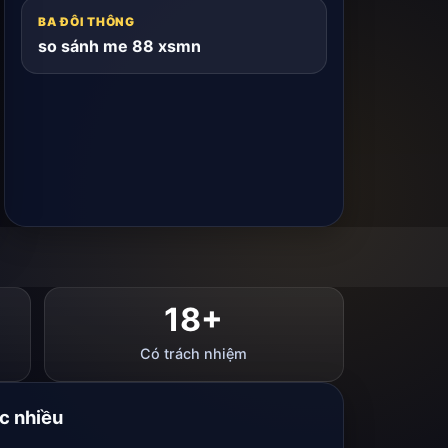
BA ĐÔI THÔNG
so sánh me 88 xsmn
18+
Có trách nhiệm
c nhiều