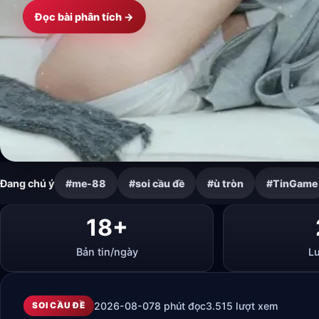
Đọc bài phân tích →
Đang chú ý
#me-88
#soi cầu đề
#ù tròn
#TinGame
Thống kê nhanh
18+
Bản tin/ngày
L
2026-08-07
8 phút đọc
3.515 lượt xem
SOI CẦU ĐỀ