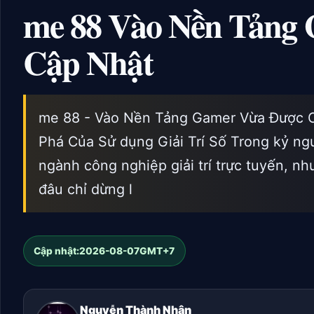
me 88 Vào Nền Tảng
Cập Nhật
me 88 - Vào Nền Tảng Gamer Vừa Được 
Phá Của Sử dụng Giải Trí Số Trong kỷ ng
ngành công nghiệp giải trí trực tuyến, 
đâu chỉ dừng l
Cập nhật:
2026-08-07
GMT+7
Nguyễn Thành Nhân