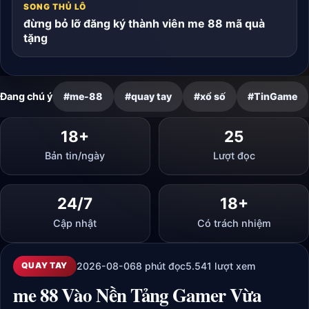
SONG THỦ LÔ
đừng bỏ lỡ đăng ký thành viên me 88 mã quà
tặng
Đang chú ý
#me-88
#quay tay
#xổ số
#TinGame
Thống kê nhanh
18+
25
Bản tin/ngày
Lượt đọc
24/7
18+
Cập nhật
Có trách nhiệm
2026-08-06
8 phút đọc
5.541 lượt xem
QUAY TAY
me 88 Vào Nền Tảng Gamer Vừa