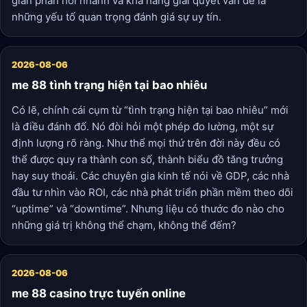
gian phản hồi nhanh và khả năng giải quyết vấn đề là
những yếu tố quan trọng đánh giá sự uy tín.
2026-08-06
me 88 tình trạng hiện tại bao nhiêu
Có lẽ, chính cái cụm từ “tình trạng hiện tại bao nhiêu” mới
là điều đánh đố. Nó đòi hỏi một phép đo lường, một sự
định lượng rõ ràng. Như thể mọi thứ trên đời này đều có
thể được quy ra thành con số, thành biểu đồ tăng trưởng
hay suy thoái. Các chuyên gia kinh tế nói về GDP, các nhà
đầu tư nhìn vào ROI, các nhà phát triển phần mềm theo dõi
“uptime” và “downtime”. Nhưng liệu có thước đo nào cho
những giá trị không thể chạm, không thể đếm?
2026-08-06
me 88 casino trực tuyến online