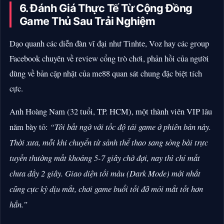
6. Đánh Giá Thực Tế Từ Cộng Đồng
Game Thủ Sau Trải Nghiệm
Dạo quanh các diễn đàn vĩ đại như Tinhte, Voz hay các group
Facebook chuyên về review cổng trò chơi, phản hồi của người
dùng về bản cập nhật của me88 quan sát chung đặc biệt tích
cực.
Anh Hoàng Nam (32 tuổi, TP. HCM), một thành viên VIP lâu
năm bày tỏ:
“Tôi bất ngờ với tốc độ tải game ở phiên bản này.
Thời xưa, mỗi khi chuyển từ sảnh thể thao sang sòng bài trực
tuyến thường mất khoảng 5-7 giây chờ đợi, nay thì chỉ mất
chưa đầy 2 giây. Giao diện tối màu (Dark Mode) mới nhất
cũng cực kỳ dịu mắt, chơi game buổi tối đỡ mỏi mắt tốt hơn
hẳn.”