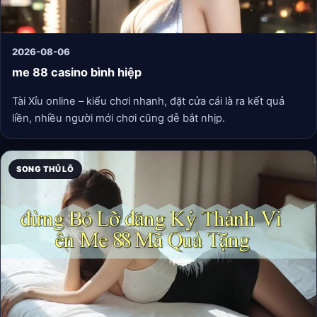
2026-08-06
me 88 casino bình hiệp
Tài Xỉu online – kiểu chơi nhanh, đặt cửa cái là ra kết quả
liền, nhiều người mới chơi cũng dễ bắt nhịp.
SONG THỦ LÔ