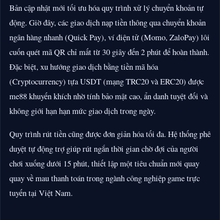
Bản cập nhật mới tối ưu hóa quy trình xử lý chuyển khoản tự
động. Giờ đây, các giao dịch nạp tiền thông qua chuyển khoản
ngân hàng nhanh (Quick Pay), ví điện tử (Momo, ZaloPay) lôi
cuốn quét mã QR chỉ mất từ 30 giây đến 2 phút để hoàn thành.
Đặc biệt, xu hướng giao dịch bằng tiền mã hóa
(Cryptocurrency) tựa USDT (mạng TRC20 và ERC20) được
me88 khuyến khích nhờ tính bảo mật cao, ẩn danh tuyệt đối và
không giới hạn hạn mức giao dịch trong ngày.
Quy trình rút tiền cũng được đơn giản hóa tối đa. Hệ thống phê
duyệt tự động trợ giúp rút ngắn thời gian chờ đợi của người
chơi xuống dưới 15 phút, thiết lập một tiêu chuẩn mới quay
quay về mau thanh toán trong ngành công nghiệp game trực
tuyến tại Việt Nam.