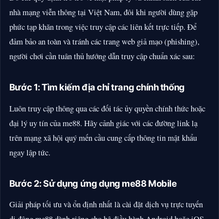
nhà mạng viễn thông tại Việt Nam, đôi khi người dùng gặp
phức tạp khăn trong việc truy cập các liên kết trực tiếp. Để
đảm bảo an toàn và tránh các trang web giả mạo (phishing),
người chơi cần tuân thủ hướng dẫn truy cập chuẩn xác sau:
Bước 1: Tìm kiếm địa chỉ trang chính thống
Luôn truy cập thông qua các đối tác ủy quyền chính thức hoặc
đại lý uy tín của me88. Hãy cảnh giác với các đường link lạ
trên mạng xã hội quý mến cầu cung cấp thông tin mật khẩu
ngay lập tức.
Bước 2: Sử dụng ứng dụng me88 Mobile
Giải pháp tối ưu và ổn định nhất là cài đặt dịch vụ trực tuyến
di động me88 dành riêng cho hệ điều hành Android hoặc iOS.