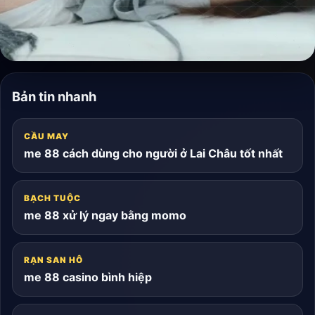
Bản tin nhanh
CẦU MAY
me 88 cách dùng cho người ở Lai Châu tốt nhất
BẠCH TUỘC
me 88 xử lý ngay bằng momo
RẠN SAN HÔ
me 88 casino bình hiệp