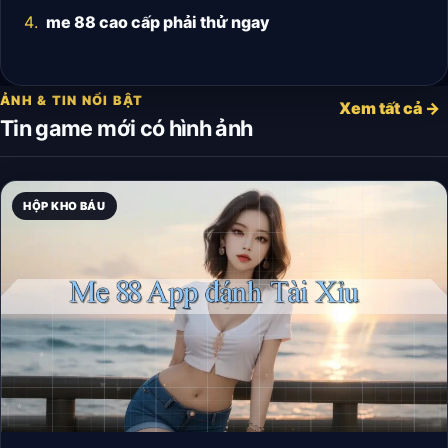
me 88 cao cấp phải thử ngay
ẢNH & TIN NỔI BẬT
Xem tất cả →
Tin game mới có hình ảnh
HỘP KHO BÁU