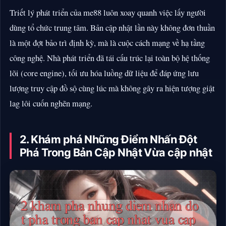
Triết lý phát triển của me88 luôn xoay quanh việc lấy người
dùng tổ chức trung tâm. Bản cập nhật lần này không đơn thuần
là một đợt bảo trì định kỳ, mà là cuộc cách mạng về hạ tầng
công nghệ. Nhà phát triển đã tái cấu trúc lại toàn bộ hệ thống
lõi (core engine), tối ưu hóa luồng dữ liệu để đáp ứng lưu
lượng truy cập đồ sộ cùng lúc mà không gây ra hiện tượng giật
lag lôi cuốn nghẽn mạng.
2. Khám phá Những Điểm Nhấn Đột
Phá Trong Bản Cập Nhật Vừa cập nhật