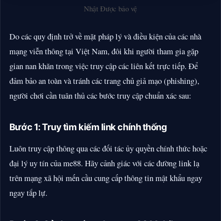
Nhật Được bảo vệ
Do các quy định trở về mặt pháp lý và điều kiện của các nhà
mạng viễn thông tại Việt Nam, đôi khi người tham gia gặp
gian nan khăn trong việc truy cập các liên kết trực tiếp. Để
đảm bảo an toàn và tránh các trang chủ giả mạo (phishing),
người chơi cần tuân thủ các bước truy cập chuẩn xác sau:
Bước 1: Truy tìm kiếm link chính thống
Luôn truy cập thông qua các đối tác ủy quyền chính thức hoặc
đại lý uy tín của me88. Hãy cảnh giác với các đường link lạ
trên mạng xã hội mến cầu cung cấp thông tin mật khẩu ngay
ngay tắp lự.