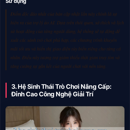
Sử dụng
Điểm độc đáo nhất của bản cập nhật lần này chính là sự
hiện ra của trợ lý ảo AI. Dựa trên thói quen, sở thích và lịch
sử hoạt động của từng người dùng, hệ thống sẽ tự động đề
xuất các sảnh trò chơi phù hợp, các chương trình khuyến
mãi tối ưu và hiển thị giao diện tùy biến riêng cho từng cá
nhân. Điều này tương trợ giảm thiểu thời gian truy tìm và
tăng cường sự gắn kết của người chơi với nền tảng.
3. Hệ Sinh Thái Trò Chơi Nâng Cấp:
Đỉnh Cao Công Nghệ Giải Trí