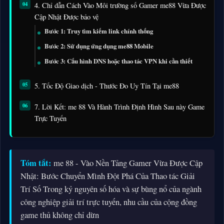
4. Chỉ dẫn Cách Vào Môi trường số Gamer me88 Vừa Được
Cập Nhật Được bảo vệ
Bước 1: Truy tìm kiếm link chính thống
Bước 2: Sử dụng ứng dụng me88 Mobile
Bước 3: Cấu hình DNS hoặc thao tác VPN khi cần thiết
5. Tốc Độ Giao dịch - Thước Đo Uy Tín Tại me88
7. Lời Kết: me 88 Và Hành Trình Định Hình Sau này Game
Trực Tuyến
Tóm tắt:
me 88 - Vào Nền Tảng Gamer Vừa Được Cập
Nhật: Bước Chuyển Mình Đột Phá Của Thao tác Giải
Trí Số Trong kỷ nguyên số hóa và sự bùng nổ của ngành
công nghiệp giải trí trực tuyến, nhu cầu của cộng đồng
game thủ không chỉ dừn