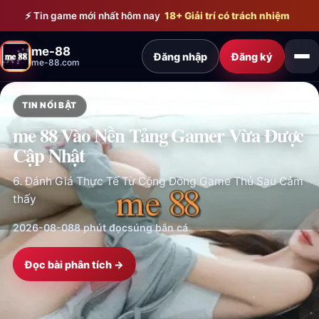
Bỏ qua đến nội dung chính
⚡ Tin game mới nhất hôm nay
18+ Giải trí có trách nhiệm
me-88
Đăng nhập
Đăng ký
me-88.com
TIN NỔI BẬT
me 88 Vào Nền Tảng Gamer Vừa Được
Cập Nhật
6. Đánh Giá Thực Tế Từ Cộng Đồng Game Thủ Sau Cảm
thấy
2026-08-08
8 phút đọc
súng bắn cá
Đọc bài phân tích →