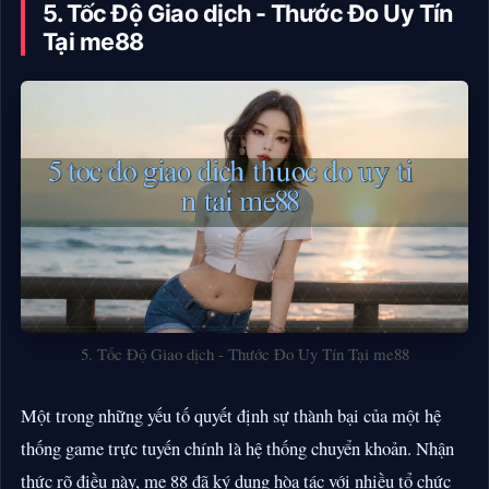
5. Tốc Độ Giao dịch - Thước Đo Uy Tín
Tại me88
5. Tốc Độ Giao dịch - Thước Đo Uy Tín Tại me88
Một trong những yếu tố quyết định sự thành bại của một hệ
thống game trực tuyến chính là hệ thống chuyển khoản. Nhận
thức rõ điều này, me 88 đã ký dung hòa tác với nhiều tổ chức