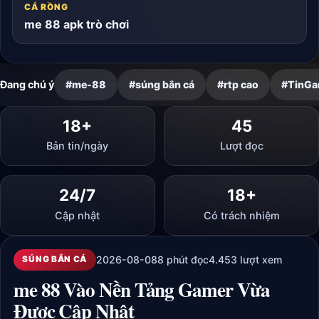
CÁ RỒNG
me 88 apk trò chơi
Đang chú ý
#me-88
#súng bắn cá
#rtp cao
#TinG
Thống kê nhanh
18+
45
Bản tin/ngày
Lượt đọc
24/7
18+
Cập nhật
Có trách nhiệm
2026-08-08
8 phút đọc
4.453 lượt xem
SÚNG BẮN CÁ
me 88 Vào Nền Tảng Gamer Vừa
Được Cập Nhật