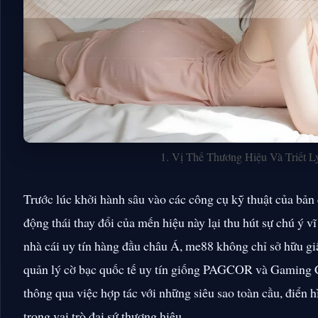
1. Vị Thế Thương Hiệu Và Triết L
Trước lúc khởi hành sâu vào các công cụ kỹ thuật của bản c
động thái thay đổi của mến hiệu này lại thu hút sự chú ý v
nhà cái uy tín hàng đầu châu Á, me88 không chỉ sở hữu gi
quản lý cờ bạc quốc tế uy tín giống PAGCOR và Gaming 
thông qua việc hợp tác với những siêu sao toàn cầu, điển
trong vai trò đại sứ thương hiệu.