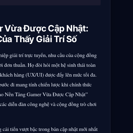
r Vừa Được Cập Nhật:
a Thấy Giải Trí Số
ệp giải trí trực tuyến, nhu cầu của cộng đồng
ơi đơn thuần. Họ đòi hỏi một hệ sinh thái toàn
y khách hàng (UX/UI) được đẩy lên mức tối đa.
bước đi mang tính chiến lược khi chính thức
 “Vào Nền Tảng Gamer Vừa Được Cập Nhật”
 các diễn đàn công nghệ và cộng đồng trò chơi
 cải tiến vượt bậc trong bản cập nhật mới nhất