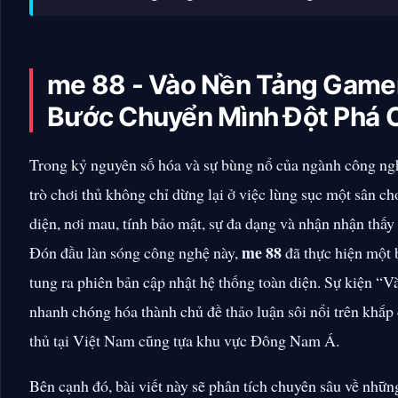
me 88 - Vào Nền Tảng Game
Bước Chuyển Mình Đột Phá Củ
Trong kỷ nguyên số hóa và sự bùng nổ của ngành công nghi
trò chơi thủ không chỉ dừng lại ở việc lùng sục một sân ch
diện, nơi mau, tính bảo mật, sự đa dạng và nhận nhận thấ
me 88
Đón đầu làn sóng công nghệ này,
đã thực hiện một 
tung ra phiên bản cập nhật hệ thống toàn diện. Sự kiện
nhanh chóng hóa thành chủ đề thảo luận sôi nổi trên khắp
thủ tại Việt Nam cũng tựa khu vực Đông Nam Á.
Bên cạnh đó, bài viết này sẽ phân tích chuyên sâu về những