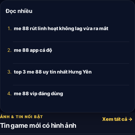
Đọc nhiều
me 88 rút linh hoạt không lag vừa ra mắt
me 88 app cá độ
top 3 me 88 uy tín nhất Hưng Yên
me 88 vip đáng dùng
ẢNH & TIN NỔI BẬT
Xem tất cả →
Tin game mới có hình ảnh