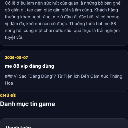
Có lẽ điều làm nên sức hút của quán là những bộ bàn ghế
gỗ giản dị, tạo cảm giác gần gũi và ấm cúng. Khách hàng
thường khen ngợi rằng, me ở đây rất đặc biệt vì có hương
vị đậm đà, khó nơi nào có được. Thưởng thức bát me 88
nóng hổi cùng một chai nước sấu, quả thực là trải nghiệm
tuyệt vời.
2026-08-07
me 88 vip đáng dùng
### Vì Sao “Đáng Dùng”? Từ Tiện Ích Đến Cảm Xúc Thăng
Hoa
CHỦ ĐỀ
Danh mục tin game
thanh toán