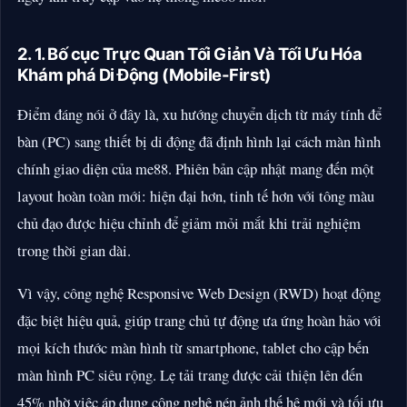
2. 1. Bố cục Trực Quan Tối Giản Và Tối Ưu Hóa
Khám phá Di Động (Mobile-First)
Điểm đáng nói ở đây là, xu hướng chuyển dịch từ máy tính để
bàn (PC) sang thiết bị di động đã định hình lại cách màn hình
chính giao diện của me88. Phiên bản cập nhật mang đến một
layout hoàn toàn mới: hiện đại hơn, tinh tế hơn với tông màu
chủ đạo được hiệu chỉnh để giảm mỏi mắt khi trải nghiệm
trong thời gian dài.
Vì vậy, công nghệ Responsive Web Design (RWD) hoạt động
đặc biệt hiệu quả, giúp trang chủ tự động ưa ứng hoàn hảo với
mọi kích thước màn hình từ smartphone, tablet cho cập bến
màn hình PC siêu rộng. Lẹ tải trang được cải thiện lên đến
45% nhờ việc áp dụng công nghệ nén ảnh thế hệ mới và tối ưu