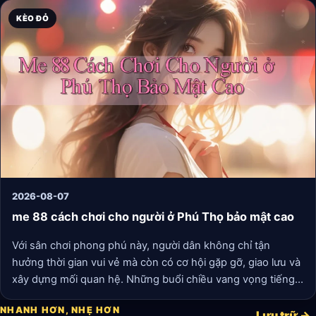
định thử cho vui thôi, ai ngờ lại “dính” luôn từ đó tới giờ.
KÈO ĐỎ
2026-08-07
me 88 cách chơi cho người ở Phú Thọ bảo mật cao
Với sân chơi phong phú này, người dân không chỉ tận
hưởng thời gian vui vẻ mà còn có cơ hội gặp gỡ, giao lưu và
xây dựng mối quan hệ. Những buổi chiều vang vọng tiếng
cười, những cuộc thi tài gay cấn giữa các tay chơi dường
NHANH HƠN, NHẸ HƠN
như trở thành hình ảnh đặc trưng của Phú Thọ. Đó không
Lưu trữ →