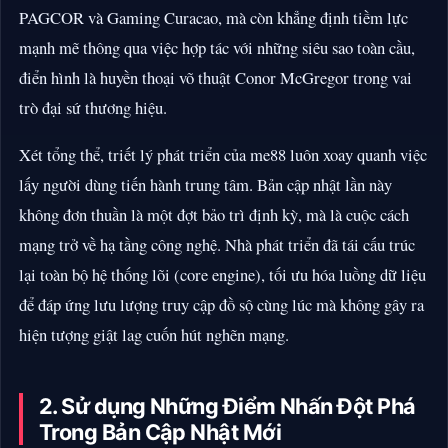
PAGCOR và Gaming Curacao, mà còn khẳng định tiềm lực
mạnh mẽ thông qua việc hợp tác với những siêu sao toàn cầu,
điển hình là huyền thoại võ thuật Conor McGregor trong vai
trò đại sứ thương hiệu.
Xét tổng thể, triết lý phát triển của me88 luôn xoay quanh việc
lấy người dùng tiến hành trung tâm. Bản cập nhật lần này
không đơn thuần là một đợt bảo trì định kỳ, mà là cuộc cách
mạng trở về hạ tầng công nghệ. Nhà phát triển đã tái cấu trúc
lại toàn bộ hệ thống lõi (core engine), tối ưu hóa luồng dữ liệu
để đáp ứng lưu lượng truy cập đồ sộ cùng lúc mà không gây ra
hiện tượng giật lag cuốn hút nghẽn mạng.
2. Sử dụng Những Điểm Nhấn Đột Phá
Trong Bản Cập Nhật Mới