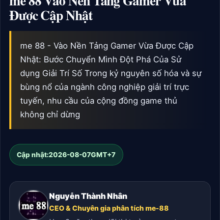
me 88 Vào Nền Tảng Gamer Vừa
Được Cập Nhật
me 88 - Vào Nền Tảng Gamer Vừa Được Cập
Nhật: Bước Chuyển Mình Đột Phá Của Sử
dụng Giải Trí Số Trong kỷ nguyên số hóa và sự
bùng nổ của ngành công nghiệp giải trí trực
tuyến, nhu cầu của cộng đồng game thủ
không chỉ dừng
Cập nhật:
2026-08-07
GMT+7
Nguyễn Thành Nhân
CEO & Chuyên gia phân tích me-88