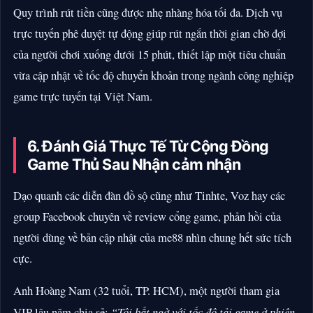
Quy trình rút tiền cũng được nhẹ nhàng hóa tối đa. Dịch vụ
trực tuyến phê duyệt tự động giúp rút ngắn thời gian chờ đợi
của người chơi xuống dưới 15 phút, thiết lập một tiêu chuẩn
vừa cập nhật về tốc độ chuyển khoản trong ngành công nghiệp
game trực tuyến tại Việt Nam.
6. Đánh Giá Thực Tế Từ Cộng Đồng
Game Thủ Sau Nhận cảm nhận
Dạo quanh các diễn đàn đồ sộ cũng như Tinhte, Voz hay các
group Facebook chuyên về review cổng game, phản hồi của
người dùng về bản cập nhật của me88 nhìn chung hết sức tích
cực.
Anh Hoàng Nam (32 tuổi, TP. HCM), một người tham gia
VIP lâu năm chia sẻ:
“Tôi bất ngờ với tốc độ tải game ở phiên