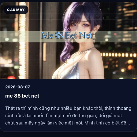
mang lại chính là những gì mà người dùng đang tìm kiếm
trong một nền tảng phát sóng trực tiếp.
CẦU MAY
2026-08-07
me 88 bet net
Thật ra thì mình cũng như nhiều bạn khác thôi, thỉnh thoảng
rảnh rỗi là lại muốn tìm một chỗ để thư giãn, đổi gió một
chút sau mấy ngày làm việc mệt mỏi. Mình tình cờ biết đến
me88bet. net qua mấy lời giới thiệu của bạn bè, ban đầu chỉ