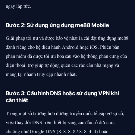
ngay lập tức.
Bước 2: Sử dụng ứng dụng me88 Mobile
Giải pháp tối ưu và được bảo vệ nhất là cài đặt ứng dụng me88
dành riêng cho hệ điều hành Android hoặc iOS. Phiên bản
phần mềm đã được tối ưu hóa sâu vào hệ thống phần cứng của
điện thoại, trợ giúp tự động quên các rào cản nhà mạng và
mang lại nhanh truy cập nhanh nhất.
Bước 3: Cấu hình DNS hoặc sử dụng VPN khi
cần thiết
Trong một số trường hợp đường truyền quốc tế gặp gỡ sự cố,
việc thay đổi DNS trên thiết bị sang các đầu số được ưa
chuộng như Google DNS (8. 8. 8. 8 / 8. 8. 4. 4) hoặc