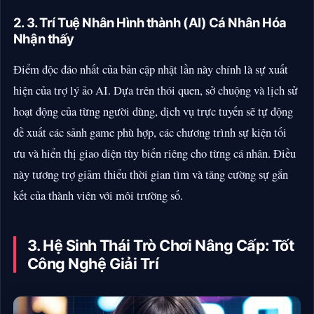
2. 3. Trí Tuệ Nhân Hình thành (AI) Cá Nhân Hóa
Nhận thấy
Điểm độc đáo nhất của bản cập nhật lần này chính là sự xuất
hiện của trợ lý ảo AI. Dựa trên thói quen, sở chuộng và lịch sử
hoạt động của từng người dùng, dịch vụ trực tuyến sẽ tự động
đề xuất các sảnh game phù hợp, các chương trình sự kiện tối
ưu và hiển thị giao diện tùy biến riêng cho từng cá nhân. Điều
này tương trợ giảm thiểu thời gian tìm và tăng cường sự gắn
kết của thành viên với môi trường số.
3. Hệ Sinh Thái Trò Chơi Nâng Cấp: Tốt
Công Nghệ Giải Trí