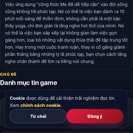
Việc ứng dụng “công thức Me 88 dễ tiếp cận” vào đời sống
cũng không hề phức tạp. Nó có thể là việc bạn dành ra 10
phút mỗi sáng để thiền định, không cần phải là một bậc
thầy yoga, chỉ đơn giản là lắng nghe hơi thở của mình. Nó
có thể là việc bạn sắp xếp lại không gian làm việc gọn
gàng hơn, loại bỏ những vật dụng thừa thãi để tập trung tốt
hơn. Hay trong một cuộc tranh luận, thay vì cố gắng giành
phần thắng bằng những lý lẽ phức tạp, bạn chọn cách lắng
nghe chân thành để tìm ra tiếng nói chung.
CHỦ ĐỀ
Danh mục tin game
Cookie
được dùng để cải thiện trải nghiệm đọc tin.
Xem
chính sách cookie
.
mũi tên
Từ chối
Đồng ý
Tin mới, hướng dẫn và phân tích.