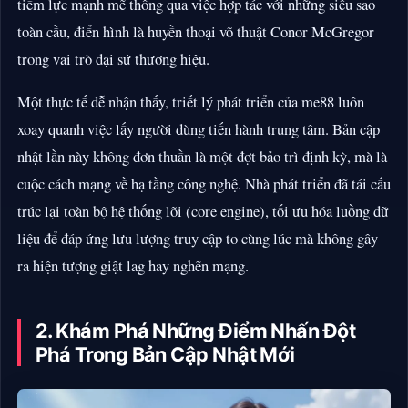
tiềm lực mạnh mẽ thông qua việc hợp tác với những siêu sao
toàn cầu, điển hình là huyền thoại võ thuật Conor McGregor
trong vai trò đại sứ thương hiệu.
Một thực tế dễ nhận thấy, triết lý phát triển của me88 luôn
xoay quanh việc lấy người dùng tiến hành trung tâm. Bản cập
nhật lần này không đơn thuần là một đợt bảo trì định kỳ, mà là
cuộc cách mạng về hạ tầng công nghệ. Nhà phát triển đã tái cấu
trúc lại toàn bộ hệ thống lõi (core engine), tối ưu hóa luồng dữ
liệu để đáp ứng lưu lượng truy cập to cùng lúc mà không gây
ra hiện tượng giật lag hay nghẽn mạng.
2. Khám Phá Những Điểm Nhấn Đột
Phá Trong Bản Cập Nhật Mới