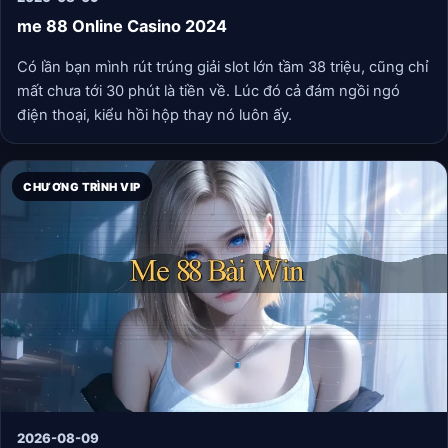
me 88 Online Casino 2024
Có lần bạn mình rút trúng giải slot lớn tầm 38 triệu, cũng chỉ
mất chưa tới 30 phút là tiền về. Lúc đó cả đám ngồi ngó
điện thoại, kiểu hồi hộp thay nó luôn ấy.
CHƯƠNG TRÌNH VIP
2026-08-09