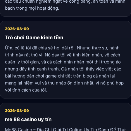
các tiêu chuẩn nghiêm ngặt về công bằng, an toàn và minh
bạch trong mọi hoạt động.
2026-08-09
Trò chơi Game kiếm tiền
Ừm, có lẽ tôi đã chia sẻ hơi dài rồi. Nhưng thực sự, hành
trình này rất thú vị. Nó dạy tôi về tính kiên nhẫn, về cách
quản lý thời gian, và cả cách nhìn nhận một thị trường ảo
nhưng đầy tính cạnh tranh. Cá nhân tôi thấy việc viết các
bài hướng dẫn chơi game chi tiết trên blog cá nhân lại
mang lại niềm vui và thu nhập ổn định nhất, vì nó phù hợp
với tính cách của tôi.
2026-08-09
me 88 casino uy tín
Me88 Casino – Địa Chỉ Giải Trí Online Uy Tín Đáng Để Thử