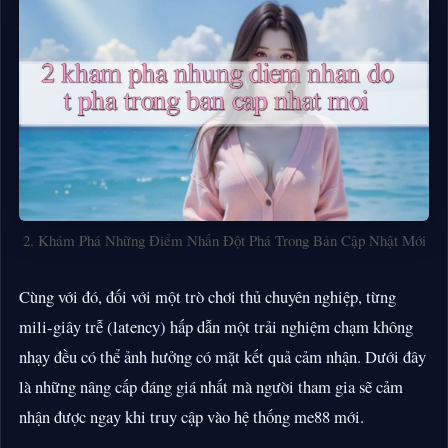
2. Khám Phá Những Điểm Nhấn Đột Phá Trong Bản Cập Nhật Mới
Cùng với đó, đối với một trò chơi thủ chuyên nghiệp, từng
mili-giây trễ (latency) hấp dẫn một trải nghiệm chạm không
nhạy đều có thể ảnh hưởng có mặt kết quả cảm nhận. Dưới đây
là những nâng cấp đáng giá nhất mà người tham gia sẽ cảm
nhận được ngay khi truy cập vào hệ thống me88 mới.