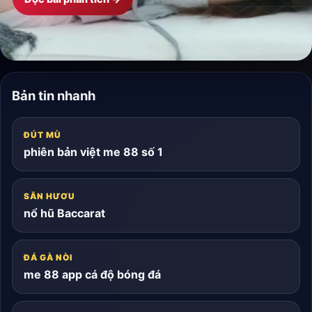
Bản tin nhanh
ĐÚT MÙ
phiên bản việt me 88 số 1
SĂN HƯƠU
nổ hũ Baccarat
ĐÁ GÀ NÒI
me 88 app cá độ bóng đá