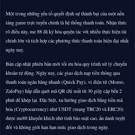
Một trong những yếu tố quyết định sự thành bại của một nền
tảng game trực tuyến chính là hệ thống thanh toán. Nhận thức
rõ điều này, me 88 đã ký hòa quyện tác với nhiều thực hiện tài
chính lớn và tích hợp các phương thức thanh toán hiện đại nhất
ngày nay.
Bản cập nhật phiên bản mới tối ưu hóa quy trình xử lý chuyển
khoản tự động. Ngày nay, các giao dịch nạp tiền thông qua
thanh toán ngân hàng nhanh (Quick Pay), ví điện tử (Momo,
ZaloPay) hấp dẫn quét mã QR chỉ mất từ 30 giây cập bến 2
phút để khép lại. Đặc biệt, xu hướng giao dịch bằng tiền mã
hóa (Cryptocurrency) như USDT (mạng TRC20 và ERC20)
được me88 khuyến khích nhờ tính bảo mật cao, ẩn danh tuyệt
đối và không giới hạn hạn mức giao dịch trong ngày.