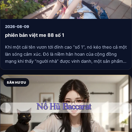
2026-08-09
phiên bản việt me 88 số 1
Khi một cái tên vươn tới đỉnh cao “số 1”, nó kéo theo cả một
làn sóng cảm xúc. Đó là niềm hân hoan của cộng đồng
mạng khi thấy “người nhà” được vinh danh, một sản phẩm
“made for Vietnam” gặt hái thành công. Là những cuộc
tranh luận sôi nổi trên các diễn đàn, những bài đánh giá
khen chê, tạo nên một không khí sôi động hiếm có. Đối với
SĂN HƯƠU
nhiều người, đó không chỉ là sự giải trí, mà còn là niềm tự
hào, là một phần của khát vọng vươn tầm của cả một thế
hệ trẻ trong kỷ nguyên đổi mới sáng tạo.