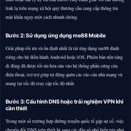
link lạ trên mạng xã hội quý thương cầu cung cấp thông tin
mật khẩu ngay một cách nhanh chóng.
Bước 2: Sử dụng ứng dụng me88 Mobile
Giải pháp tối ưu và ổn định nhất là tải ứng dụng me88 dành
riêng cho hệ điều hành Android hoặc iOS. Phiên bản nền tảng
di động đã được tối ưu hóa sâu vào hệ thống phần cứng của
điện thoại, trợ trợ giúp tự động quên các rào cản nhà mạng và
mang lại tốc độ truy cập tốc độ nhất.
Bước 3: Cấu hình DNS hoặc trải nghiệm VPN khi
cần thiết
Trong một số trường hợp đường truyền quốc tế gặp sự cố, việc
chuyển đổi DNS trên thiết bị sang các đầu số phổ biến tựa như