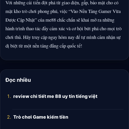
Với những cải tiến đột phá từ giao diện, gấp, bảo mật cho có
mặt kho trò chơi phong phú, việc “Vào Nền Tảng Gamer Vừa
Được Cập Nhật” của me88 chắc chắn sẽ khai mở ra những
hành trình thao tác đầy cảm xúc và cơ hội bứt phá cho mọi trò
chơi thủ. Hãy truy cập ngay hôm nay để tự mình cảm nhận sự
dị biệt từ một nền tảng đẳng cấp quốc tế!
Đọc nhiều
review chi tiết me 88 uy tín tiếng việt
Trò chơi Game kiếm tiền