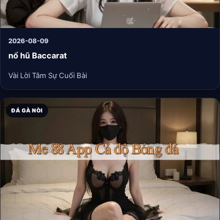
2026-08-09
nổ hũ Baccarat
Vài Lời Tâm Sự Cuối Bài
ĐÁ GÀ NÒI