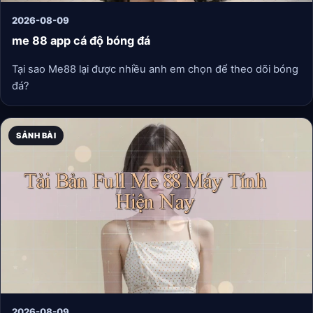
2026-08-09
me 88 app cá độ bóng đá
Tại sao Me88 lại được nhiều anh em chọn để theo dõi bóng
đá?
SẢNH BÀI
2026-08-09