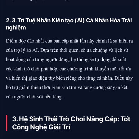
2. 3. Trí Tuệ Nhân Kiến tạo (AI) Cá Nhân Hóa Trải
nghiệm
Điểm độc đáo nhất của bản cập nhật lần này chính là sự hiện ra
của trợ lý ảo AI. Dựa trên thói quen, sở ưa chuộng và lịch sử
hoạt động của từng người dùng, hệ thống sẽ tự động đề xuất
các sảnh trò chơi phù hợp, các chương trình khuyến mãi tối ưu
và hiển thị giao diện tùy biến riêng cho từng cá nhân. Điều này
hỗ trợ giảm thiểu thời gian săn tìm và tăng cường sự gắn kết
của người chơi với nền tảng.
3. Hệ Sinh Thái Trò Chơi Nâng Cấp: Tốt
Công Nghệ Giải Trí