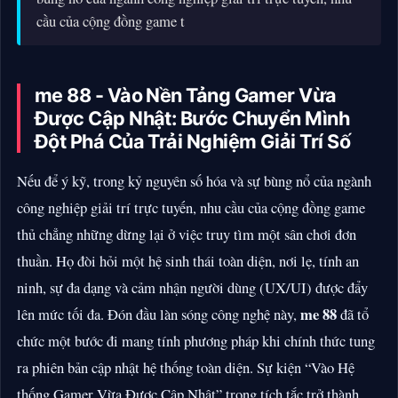
cầu của cộng đồng game t
me 88 - Vào Nền Tảng Gamer Vừa
Được Cập Nhật: Bước Chuyển Mình
Đột Phá Của Trải Nghiệm Giải Trí Số
Nếu để ý kỹ, trong kỷ nguyên số hóa và sự bùng nổ của ngành
công nghiệp giải trí trực tuyến, nhu cầu của cộng đồng game
thủ chẳng những dừng lại ở việc truy tìm một sân chơi đơn
thuần. Họ đòi hỏi một hệ sinh thái toàn diện, nơi lẹ, tính an
ninh, sự đa dạng và cảm nhận người dùng (UX/UI) được đẩy
me 88
lên mức tối đa. Đón đầu làn sóng công nghệ này,
đã tổ
chức một bước đi mang tính phương pháp khi chính thức tung
ra phiên bản cập nhật hệ thống toàn diện. Sự kiện “Vào Hệ
thống Gamer Vừa Được Cập Nhật” trong tích tắc trở thành