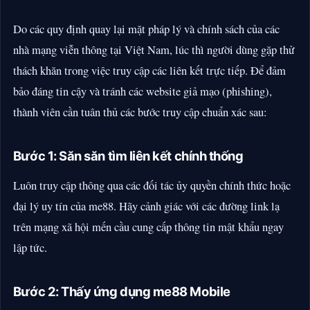
Do các quy định quay lại mặt pháp lý và chính sách của các
nhà mạng viễn thông tại Việt Nam, lúc thì người dùng gặp thử
thách khăn trong việc truy cập các liên kết trực tiếp. Để đảm
bảo đáng tin cậy và tránh các website giả mạo (phishing),
thành viên cần tuân thủ các bước truy cập chuẩn xác sau:
Bước 1: Săn săn tìm liên kết chính thống
Luôn truy cập thông qua các đối tác ủy quyền chính thức hoặc
đại lý uy tín của me88. Hãy cảnh giác với các đường link lạ
trên mạng xã hội mến cầu cung cấp thông tin mật khẩu ngay
lập tức.
Bước 2: Thấy ứng dụng me88 Mobile