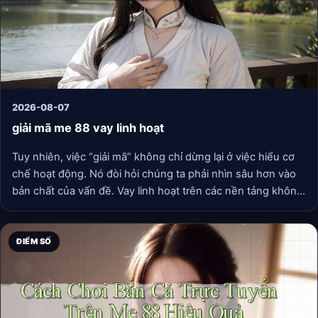
2026-08-07
giải mã me 88 vay linh hoạt
Tuy nhiên, việc “giải mã” không chỉ dừng lại ở việc hiểu cơ
chế hoạt động. Nó đòi hỏi chúng ta phải nhìn sâu hơn vào
bản chất của vấn đề. Vay linh hoạt trên các nền tảng không
chuyên về tài chính thường đi kèm với những điều khoản
mà nếu không đọc kỹ, người vay rất dễ rơi vào thế bị động.
Mức lãi suất, phí dịch vụ, hay các điều kiện trả nợ đôi khi
ĐIỂM SỐ
không được minh bạch ngay từ đầu, hoặc được trình bày
bằng ngôn ngữ pháp lý phức tạp, khiến người dùng khó
lòng nắm bắt toàn bộ bức tranh.