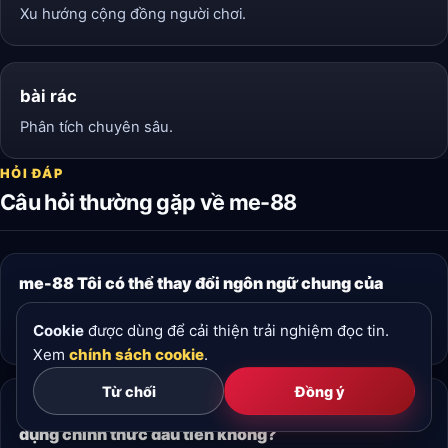
Xu hướng cộng đồng người chơi.
bài rác
Phân tích chuyên sâu.
HỎI ĐÁP
Câu hỏi thường gặp về me-88
me-88 Tôi có thể thay đổi ngôn ngữ chung của
các phòng trò chuyện trong menu tùy chọn chính
Cookie
được dùng để cải thiện trải nghiệm đọc tin.
không?
Xem
chính sách cookie
.
Từ chối
Đồng ý
Có ưu đãi giảm giá thêm cho lần sử dụng ứng
dụng chính thức đầu tiên không?