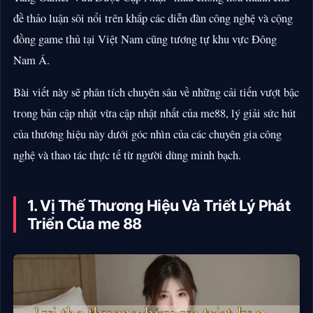
đề thảo luận sôi nổi trên khắp các diễn đàn công nghệ và cộng
đồng game thủ tại Việt Nam cũng tương tự khu vực Đông
Nam Á.
Bài viết này sẽ phân tích chuyên sâu về những cải tiến vượt bậc
trong bản cập nhật vừa cập nhật nhất của me88, lý giải sức hút
của thương hiệu này dưới góc nhìn của các chuyên gia công
nghệ và thao tác thực tế từ người dùng minh bạch.
1. Vị Thế Thương Hiệu Và Triết Lý Phát
Triển Của me 88