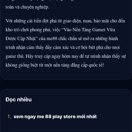
toàn và chuyên nghiệp.
Với những cải tiến đột phá từ giao diện, mau, bảo mật cho đến
kho trò chơi phong phú, việc “Vào Nền Tảng Gamer Vừa
Được Cập Nhật” của me88 chắc chắn sẽ mở ra những hành
trình nhận cảm thấy đầy cảm xúc và cơ hội bứt phá cho mọi
game thủ. Hãy truy cập ngay hôm nay để tự mình nhận thấy sự
không giống biệt từ một nền tảng đẳng cấp quốc tế!
Đọc nhiều
xem ngay me 88 play store mới nhất