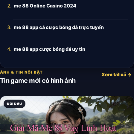
me 88 Online Casino 2024
me 88 app cá cược bóng đá trực tuyến
me 88 app cược bóng đá uy tín
ẢNH & TIN NỔI BẬT
Xem tất cả →
Tin game mới có hình ảnh
ĐỐI ĐẦU