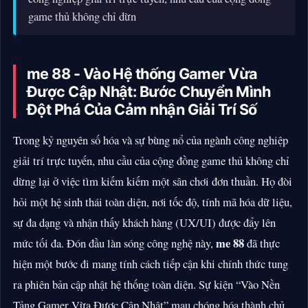
game thủ không chỉ dừn
me 88 - Vào Hệ thống Gamer Vừa
Được Cập Nhật: Bước Chuyển Mình
Đột Phá Của Cảm nhận Giải Trí Số
Trong kỷ nguyên số hóa và sự bùng nổ của ngành công nghiệp
giải trí trực tuyến, nhu cầu của cộng đồng game thủ không chỉ
dừng lại ở việc tìm kiếm kiếm một sân chơi đơn thuần. Họ đòi
hỏi một hệ sinh thái toàn diện, nơi tốc độ, tính mã hóa dữ liệu,
sự đa dạng và nhận thấy khách hàng (UX/UI) được đẩy lên
me 88
mức tối đa. Đón đầu làn sóng công nghệ này,
đã thực
hiện một bước đi mang tính cách tiếp cận khi chính thức tung
ra phiên bản cập nhật hệ thống toàn diện. Sự kiện “Vào Nền
Tảng Gamer Vừa Được Cập Nhật” mau chóng hóa thành chủ