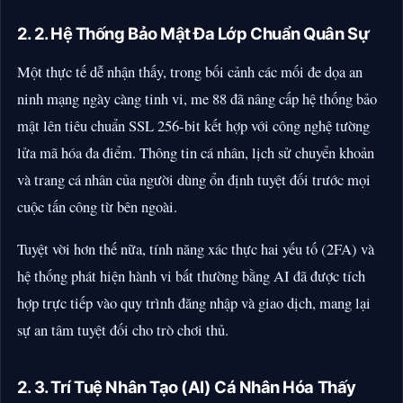
2. 2. Hệ Thống Bảo Mật Đa Lớp Chuẩn Quân Sự
Một thực tế dễ nhận thấy, trong bối cảnh các mối đe dọa an
ninh mạng ngày càng tinh vi, me 88 đã nâng cấp hệ thống bảo
mật lên tiêu chuẩn SSL 256-bit kết hợp với công nghệ tường
lửa mã hóa đa điểm. Thông tin cá nhân, lịch sử chuyển khoản
và trang cá nhân của người dùng ổn định tuyệt đối trước mọi
cuộc tấn công từ bên ngoài.
Tuyệt vời hơn thế nữa, tính năng xác thực hai yếu tố (2FA) và
hệ thống phát hiện hành vi bất thường bằng AI đã được tích
hợp trực tiếp vào quy trình đăng nhập và giao dịch, mang lại
sự an tâm tuyệt đối cho trò chơi thủ.
2. 3. Trí Tuệ Nhân Tạo (AI) Cá Nhân Hóa Thấy