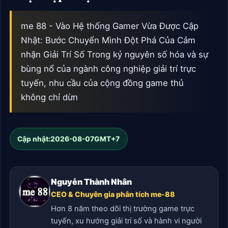
me 88 - Vào Hệ thống Gamer Vừa Được Cập
Nhật: Bước Chuyển Mình Đột Phá Của Cảm
nhận Giải Trí Số Trong kỷ nguyên số hóa và sự
bùng nổ của ngành công nghiệp giải trí trực
tuyến, nhu cầu của cộng đồng game thủ
không chỉ dừn
Cập nhật:
2026-08-07
GMT+7
Nguyễn Thành Nhân
CEO & Chuyên gia phân tích me-88
Hơn 8 năm theo dõi thị trường game trực
tuyến, xu hướng giải trí số và hành vi người