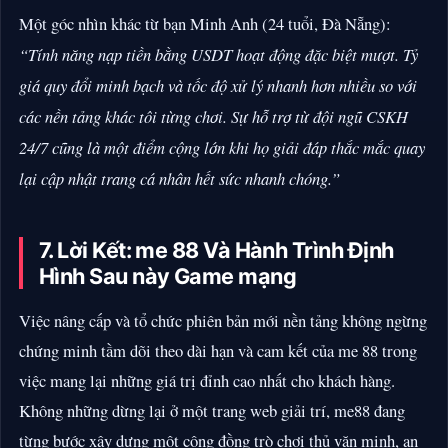
Một góc nhìn khác từ bạn Minh Anh (24 tuổi, Đà Nẵng):
“Tính năng nạp tiền bằng USDT hoạt động đặc biệt mượt. Tỷ
giá quy đổi minh bạch và tốc độ xử lý nhanh hơn nhiều so với
các nền tảng khác tôi từng chơi. Sự hỗ trợ từ đội ngũ CSKH
24/7 cũng là một điểm cộng lớn khi họ giải đáp thắc mắc quay
lại cập nhật trang cá nhân hết sức nhanh chóng.”
7. Lời Kết: me 88 Và Hành Trình Định
Hình Sau này Game mạng
Việc nâng cấp và tổ chức phiên bản mới nền tảng không ngừng
chứng minh tầm dõi theo dài hạn và cam kết của me 88 trong
việc mang lại những giá trị đỉnh cao nhất cho khách hàng.
Không những dừng lại ở một trang web giải trí, me88 đang
từng bước xây dựng một cộng đồng trò chơi thủ văn minh, an