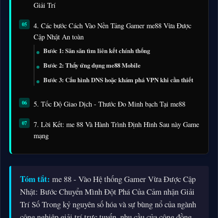
Giải Trí
4. Các bước Cách Vào Nền Tảng Gamer me88 Vừa Được
Cập Nhật An toàn
Bước 1: Săn săn tìm liên kết chính thống
Bước 2: Thấy ứng dụng me88 Mobile
Bước 3: Cấu hình DNS hoặc khám phá VPN khi cần thiết
5. Tốc Độ Giao Dịch - Thước Đo Minh bạch Tại me88
7. Lời Kết: me 88 Và Hành Trình Định Hình Sau này Game
mạng
Tóm tắt:
me 88 - Vào Hệ thống Gamer Vừa Được Cập
Nhật: Bước Chuyển Mình Đột Phá Của Cảm nhận Giải
Trí Số Trong kỷ nguyên số hóa và sự bùng nổ của ngành
công nghiệp giải trí trực tuyến, nhu cầu của cộng đồng