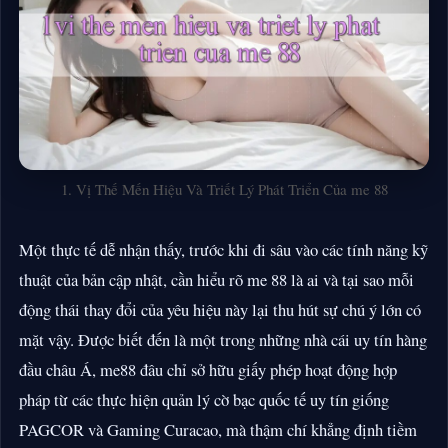
1. Vị Thế Mến Hiệu Và Triết Lý Phát Triển Của me 88
Một thực tế dễ nhận thấy, trước khi đi sâu vào các tính năng kỹ
thuật của bản cập nhật, cần hiểu rõ me 88 là ai và tại sao mỗi
động thái thay đổi của yêu hiệu này lại thu hút sự chú ý lớn có
mặt vậy. Được biết đến là một trong những nhà cái uy tín hàng
đầu châu Á, me88 đâu chỉ sở hữu giấy phép hoạt động hợp
pháp từ các thực hiện quản lý cờ bạc quốc tế uy tín giống
PAGCOR và Gaming Curacao, mà thậm chí khẳng định tiềm