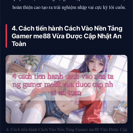
hoàn thiện cao tạo ra trải nghiệm nhập vai cực kỳ lôi cuốn.
4. Cách tiến hành Cách Vào Nền Tảng
Gamer me88 Vừa Được Cập Nhật An
Toàn
4. Cách tiến hành Cách Vào Nền Tảng Gamer me88 Vừa Được Cập