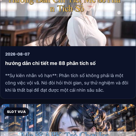
2026-08-07
hướng dẫn chi tiết me 88 phân tích số
**Sự kiên nhẫn vô hạn**: Phân tích số không phải là một
công việc vội vã. Nó đòi hỏi thời gian, sự thử nghiệm và đôi
khi là thất bại để đạt được một cái nhìn sâu sắc.
SLOT VUA