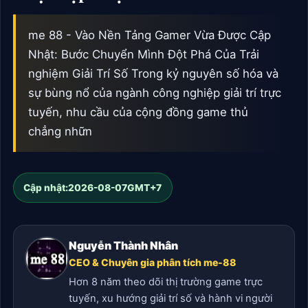
me 88 - Vào Nền Tảng Gamer Vừa Được Cập
Nhật: Bước Chuyển Mình Đột Phá Của Trải
nghiệm Giải Trí Số Trong kỷ nguyên số hóa và
sự bùng nổ của ngành công nghiệp giải trí trực
tuyến, nhu cầu của cộng đồng game thủ
chẳng nhữn
Cập nhật:
2026-08-07
GMT+7
Nguyễn Thành Nhân
CEO & Chuyên gia phân tích me-88
Hơn 8 năm theo dõi thị trường game trực
tuyến, xu hướng giải trí số và hành vi người