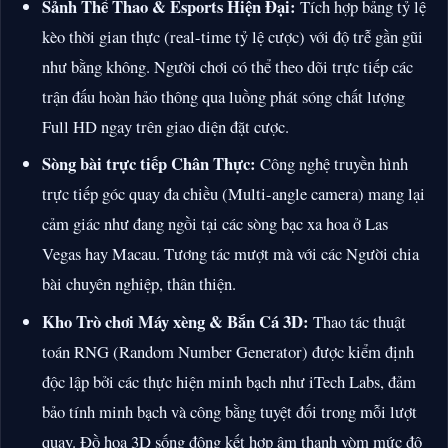
Sảnh Thể Thao & Esports Hiện Đại:
Tích hợp bảng tỷ lệ
kèo thời gian thực (real-time tỷ lệ cược) với độ trễ gần gũi
như bằng không. Người chơi có thể theo dõi trực tiếp các
trận đấu hoàn hảo thông qua luồng phát sóng chất lượng
Full HD ngay trên giao diện đặt cược.
Sòng bài trực tiếp Chân Thực:
Công nghệ truyền hình
trực tiếp góc quay đa chiều (Multi-angle camera) mang lại
cảm giác như đang ngồi tại các sòng bạc xa hoa ở Las
Vegas hay Macau. Tương tác mượt mà với các Người chia
bài chuyên nghiệp, thân thiện.
Kho Trò chơi Máy xèng & Bắn Cá 3D:
Thao tác thuật
toán RNG (Random Number Generator) được kiểm định
độc lập bởi các thực hiện minh bạch như iTech Labs, đảm
bảo tính minh bạch và công bằng tuyệt đối trong mỗi lượt
quay. Đồ họa 3D sống động kết hợp âm thanh vòm mức độ