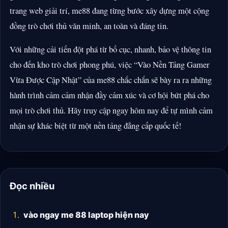
trang web giải trí, me88 đang từng bước xây dựng một cộng
đồng trò chơi thủ văn minh, an toàn và đáng tin.
Với những cải tiến đột phá từ bố cục, nhanh, bảo vệ thông tin
cho đến kho trò chơi phong phú, việc “Vào Nền Tảng Gamer
Vừa Được Cập Nhật” của me88 chắc chắn sẽ bày ra ra những
hành trình cảm cảm nhận đầy cảm xúc và cơ hội bứt phá cho
mọi trò chơi thủ. Hãy truy cập ngay hôm nay để tự mình cảm
nhận sự khác biệt từ một nền tảng đẳng cấp quốc tế!
Đọc nhiều
vào ngay me 88 laptop hiện nay