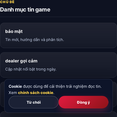
CHỦ ĐỀ
Danh mục tin game
bảo mật
Tin mới, hướng dẫn và phân tích.
dealer gợi cảm
Cập nhật nổi bật trong ngày.
Cookie
được dùng để cải thiện trải nghiệm đọc tin.
kèo rung
Xem
chính sách cookie
.
Xu hướng cộng đồng người chơi.
Từ chối
Đồng ý