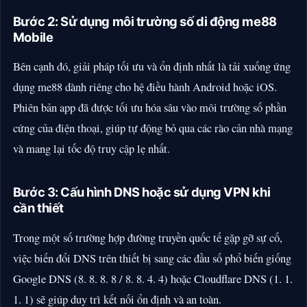
Bước 2: Sử dụng môi trường số di động me88
Mobile
Bên cạnh đó, giải pháp tối ưu và ổn định nhất là tải xuống ứng
dụng me88 dành riêng cho hệ điều hành Android hoặc iOS.
Phiên bản app đã được tối ưu hóa sâu vào môi trường số phần
cứng của điện thoại, giúp tự động bỏ qua các rào cản nhà mạng
và mang lại tốc độ truy cập lẹ nhất.
Bước 3: Cấu hình DNS hoặc sử dụng VPN khi
cần thiết
Trong một số trường hợp đường truyền quốc tế gặp gỡ sự cố,
việc biến đổi DNS trên thiết bị sang các đầu số phổ biến giống
Google DNS (8. 8. 8. 8 / 8. 8. 4. 4) hoặc Cloudflare DNS (1. 1.
1. 1) sẽ giúp duy trì kết nối ổn định và an toàn.