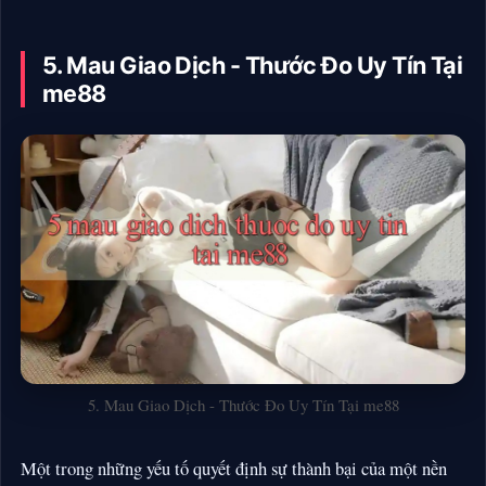
5. Mau Giao Dịch - Thước Đo Uy Tín Tại
me88
5. Mau Giao Dịch - Thước Đo Uy Tín Tại me88
Một trong những yếu tố quyết định sự thành bại của một nền