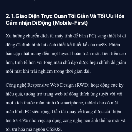
2. 1. Giao Diện Trực Quan Tối Giản Và Tối Ưu Hóa
Cảm nhận Di Động (Mobile-First)
Xu hướng chuyển dịch từ máy tính để bàn (PC) sang thiết bị di
động đã định hình lại cách thiết kế thiết kế của me88. Phiên
bản cập nhật mang đến một layout hoàn toàn mới: tiên tiến cao
hơn, tinh tế hơn với tông màu chủ đạo được hiệu chỉnh để giảm
mỏi mắt khi trải nghiệm trong thời gian dài.
Công nghệ Responsive Web Design (RWD) hoạt động cực kỳ
hiệu quả, tương trợ trang web tự động thích ứng tuyệt vời với
mọi kích thước màn hình từ smartphone, tablet cho có mặt
màn hình PC siêu rộng. Gấp tải quay về trang được cải thiện
lên tới 45% nhờ việc áp dụng công nghệ nén ảnh thế hệ mới và
tối ưu hóa mã nguồn CSS/JS.