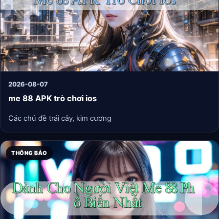
2026-08-07
me 88 APK trò chơi ios
Các chủ đề trái cây, kim cương
THÔNG BÁO