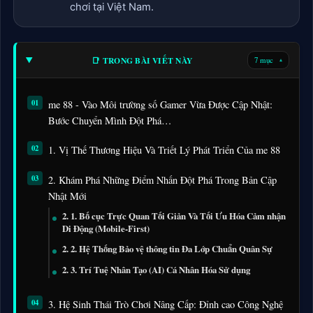
chơi tại Việt Nam.
📑 TRONG BÀI VIẾT NÀY
7 mục
▾
me 88 - Vào Môi trường số Gamer Vừa Được Cập Nhật:
Bước Chuyển Mình Đột Phá…
1. Vị Thế Thương Hiệu Và Triết Lý Phát Triển Của me 88
2. Khám Phá Những Điểm Nhấn Đột Phá Trong Bản Cập
Nhật Mới
2. 1. Bố cục Trực Quan Tối Giản Và Tối Ưu Hóa Cảm nhận
Di Động (Mobile-First)
2. 2. Hệ Thống Bảo vệ thông tin Đa Lớp Chuẩn Quân Sự
2. 3. Trí Tuệ Nhân Tạo (AI) Cá Nhân Hóa Sử dụng
3. Hệ Sinh Thái Trò Chơi Nâng Cấp: Đỉnh cao Công Nghệ