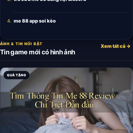
me 88 app soi kèo
ẢNH & TIN NỔI BẬT
Xem tất cả →
Tin game mới có hình ảnh
QUÀ TẶNG