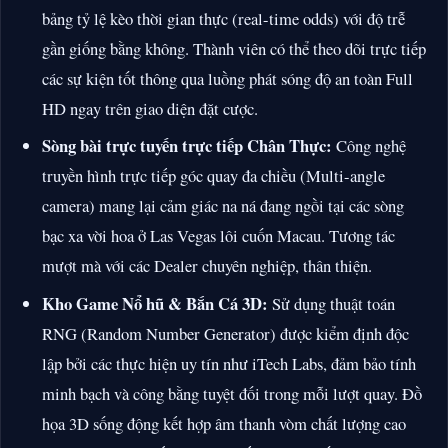
bảng tỷ lệ kèo thời gian thực (real-time odds) với độ trễ
gần giống bằng không. Thành viên có thể theo dõi trực tiếp
các sự kiện tốt thông qua luồng phát sóng độ an toàn Full
HD ngay trên giao diện đặt cược.
Sòng bài trực tuyến trực tiếp Chân Thực:
Công nghệ
truyền hình trực tiếp góc quay đa chiều (Multi-angle
camera) mang lại cảm giác na ná đang ngồi tại các sòng
bạc xa vời hoa ở Las Vegas lôi cuốn Macau. Tương tác
mượt mà với các Dealer chuyên nghiệp, thân thiện.
Kho Game Nổ hũ & Bắn Cá 3D:
Sử dụng thuật toán
RNG (Random Number Generator) được kiểm định độc
lập bởi các thực hiện uy tín như iTech Labs, đảm bảo tính
minh bạch và công bằng tuyệt đối trong mỗi lượt quay. Đồ
họa 3D sống động kết hợp âm thanh vòm chất lượng cao