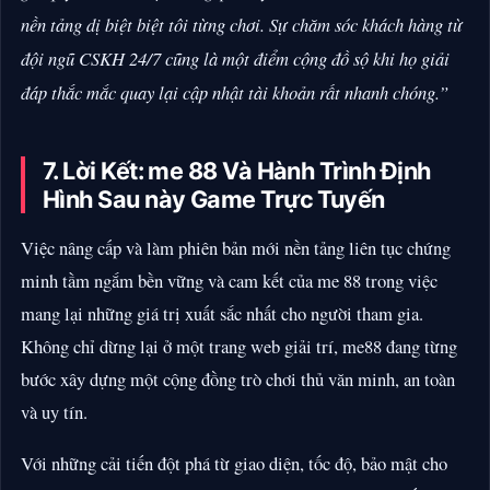
nền tảng dị biệt biệt tôi từng chơi. Sự chăm sóc khách hàng từ
đội ngũ CSKH 24/7 cũng là một điểm cộng đồ sộ khi họ giải
đáp thắc mắc quay lại cập nhật tài khoản rất nhanh chóng.”
7. Lời Kết: me 88 Và Hành Trình Định
Hình Sau này Game Trực Tuyến
Việc nâng cấp và làm phiên bản mới nền tảng liên tục chứng
minh tầm ngắm bền vững và cam kết của me 88 trong việc
mang lại những giá trị xuất sắc nhất cho người tham gia.
Không chỉ dừng lại ở một trang web giải trí, me88 đang từng
bước xây dựng một cộng đồng trò chơi thủ văn minh, an toàn
và uy tín.
Với những cải tiến đột phá từ giao diện, tốc độ, bảo mật cho