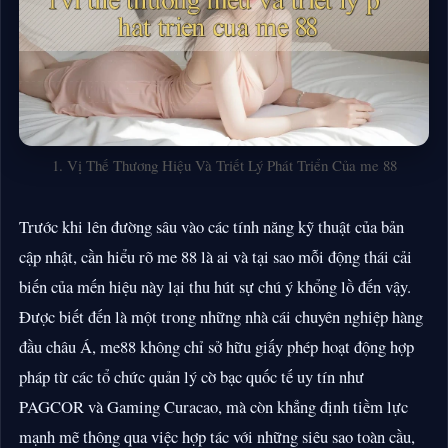
1. Vị Thế Thương Hiệu Và Triết Lý Phát Triển Của me 88
Trước khi lên đường sâu vào các tính năng kỹ thuật của bản
cập nhật, cần hiểu rõ me 88 là ai và tại sao mỗi động thái cải
biến của mến hiệu này lại thu hút sự chú ý khổng lồ đến vậy.
Được biết đến là một trong những nhà cái chuyên nghiệp hàng
đầu châu Á, me88 không chỉ sở hữu giấy phép hoạt động hợp
pháp từ các tổ chức quản lý cờ bạc quốc tế uy tín như
PAGCOR và Gaming Curacao, mà còn khẳng định tiềm lực
mạnh mẽ thông qua việc hợp tác với những siêu sao toàn cầu,