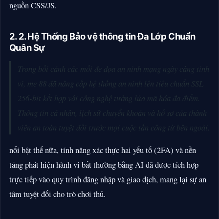
nguồn CSS/JS.
2. 2. Hệ Thống Bảo vệ thông tin Đa Lớp Chuẩn
Quân Sự
Trong bối cảnh các mối đe dọa an ninh mạng ngày càng tinh
vi, me 88 đã nâng cấp hệ thống an ninh lên tiêu chuẩn SSL
256-bit kết hợp với công nghệ tường lửa mã hóa đa điểm.
Thông tin cá nhân, lịch sử chuyển khoản và hồ sơ của thành
viên an toàn tuyệt đối trước mọi cuộc tấn công từ bên ngoài.
nổi bật thế nữa, tính năng xác thực hai yếu tố (2FA) và nền
tảng phát hiện hành vi bất thường bằng AI đã được tích hợp
trực tiếp vào quy trình đăng nhập và giao dịch, mang lại sự an
tâm tuyệt đối cho trò chơi thủ.