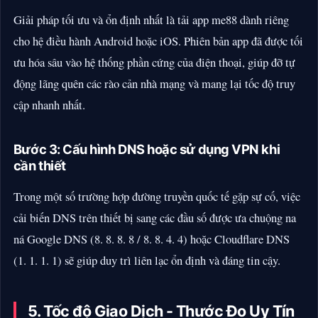
Giải pháp tối ưu và ổn định nhất là tải app me88 dành riêng
cho hệ điều hành Android hoặc iOS. Phiên bản app đã được tối
ưu hóa sâu vào hệ thống phần cứng của điện thoại, giúp đỡ tự
động lãng quên các rào cản nhà mạng và mang lại tốc độ truy
cập nhanh nhất.
Bước 3: Cấu hình DNS hoặc sử dụng VPN khi
cần thiết
Trong một số trường hợp đường truyền quốc tế gặp sự cố, việc
cải biến DNS trên thiết bị sang các đầu số được ưa chuộng na
ná Google DNS (8. 8. 8. 8 / 8. 8. 4. 4) hoặc Cloudflare DNS
(1. 1. 1. 1) sẽ giúp duy trì liên lạc ổn định và đáng tin cậy.
5. Tốc độ Giao Dịch - Thước Đo Uy Tín