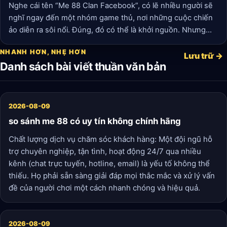
Nghe cái tên “Me 88 Clan Facebook”, có lẽ nhiều người sẽ
nghĩ ngay đến một nhóm game thủ, nơi những cuộc chiến
ảo diễn ra sôi nổi. Đúng, đó có thể là khởi nguồn. Nhưng
khám phá sâu hơn, bạn sẽ nhận ra rằng, đằng sau những
NHANH HƠN, NHẸ HƠN
trận đấu kịch tính, những pha phối hợp ăn ý hay những màn
Lưu trữ →
Danh sách bài viết thuần văn bản
“cày cuốc” xuyên đêm, là một thế giới tình cảm, sự thấu
hiểu và sẻ chia mà không phải lúc nào chúng ta cũng tìm
thấy trong đời thực. Cái từ “clan” tự thân nó đã hàm chứa ý
nghĩa của một gia đình nhỏ, một bộ lạc nơi mọi thành viên
2026-08-09
đều chung một mục đích, một đam mê.
so sánh me 88 có uy tín không chính hãng
Chất lượng dịch vụ chăm sóc khách hàng: Một đội ngũ hỗ
trợ chuyên nghiệp, tận tình, hoạt động 24/7 qua nhiều
kênh (chat trực tuyến, hotline, email) là yếu tố không thể
thiếu. Họ phải sẵn sàng giải đáp mọi thắc mắc và xử lý vấn
đề của người chơi một cách nhanh chóng và hiệu quả.
2026-08-09