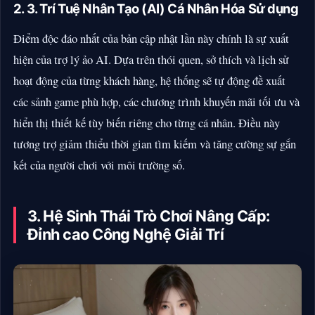
2. 3. Trí Tuệ Nhân Tạo (AI) Cá Nhân Hóa Sử dụng
Điểm độc đáo nhất của bản cập nhật lần này chính là sự xuất
hiện của trợ lý ảo AI. Dựa trên thói quen, sở thích và lịch sử
hoạt động của từng khách hàng, hệ thống sẽ tự động đề xuất
các sảnh game phù hợp, các chương trình khuyến mãi tối ưu và
hiển thị thiết kế tùy biến riêng cho từng cá nhân. Điều này
tương trợ giảm thiểu thời gian tìm kiếm và tăng cường sự gắn
kết của người chơi với môi trường số.
3. Hệ Sinh Thái Trò Chơi Nâng Cấp:
Đỉnh cao Công Nghệ Giải Trí