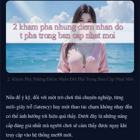
2. Khám Phá Những Điểm Nhấn Đột Phá Trong Bản Cập Nhật Mới
Nếu để ý kỹ, đối với một trò chơi thủ chuyên nghiệp, từng
mili-giây trễ (latency) hay một thao tác chạm không nhạy đều
có thể ảnh hưởng tới hiệu quả thấy. Dưới đây là những nâng
cấp đáng giá nhất mà người chơi sẽ cảm thấy được ngay khi
truy cập vào hệ thống me88 mới.