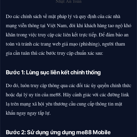
Nhật An Toàn
Do các chính sách về mặt pháp lý và quy định của các nhà
mạng viễn thông tại Việt Nam, đôi khi khách hàng tao ngộ khó
khăn trong việc truy cập các liên kết trực tiếp. Để đảm bảo an
toàn và tránh các trang web giả mạo (phishing), người tham
gia cần tuân thủ các bước truy cập chuẩn xác sau:
Bước 1: Lùng sục liên kết chính thống
Do đó, luôn truy cập thông qua các đối tác ủy quyền chính thức
hoặc đại lý uy tín của me88. Hãy cảnh giác với các đường link
lạ trên mạng xã hội yêu thương cầu cung cấp thông tin mật
khẩu ngay ngay tắp lự.
Bước 2: Sử dụng ứng dụng me88 Mobile