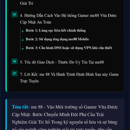
Giải Trí
4. Hướng Dẫn Cách Vào Hệ thống Gamer me88 Vừa Được
Cập Nhật An Toàn
Bước 1: Lùng sục liên kết chính thống
Bước 2: Sử dụng ứng dụng me88 Mobile
Bước 3: Cấu hình DNS hoặc sử dụng VPN khi cần thiết
5. Tốc độ Giao Dịch - Thước Đo Uy Tín Tại me88
7. Lời Kết: me 88 Và Hành Trình Định Hình Sau này Game
Trực Tuyến
Tóm tắt:
me 88 - Vào Môi trường số Gamer Vừa Được
Cập Nhật: Bước Chuyển Mình Đột Phá Của Trải
Nghiệm Giải Trí Số Trong kỷ nguyên số hóa và sự bùng
nổ của ngành công nghiệp giải trí trực tuyến, nhu cầu