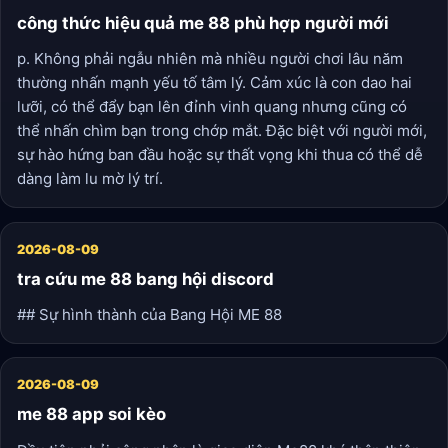
công thức hiệu quả me 88 phù hợp người mới
p. Không phải ngẫu nhiên mà nhiều người chơi lâu năm
thường nhấn mạnh yếu tố tâm lý. Cảm xúc là con dao hai
lưỡi, có thể đẩy bạn lên đỉnh vinh quang nhưng cũng có
thể nhấn chìm bạn trong chớp mắt. Đặc biệt với người mới,
sự hào hứng ban đầu hoặc sự thất vọng khi thua có thể dễ
dàng làm lu mờ lý trí.
2026-08-09
tra cứu me 88 bang hội discord
## Sự hình thành của Bang Hội ME 88
2026-08-09
me 88 app soi kèo