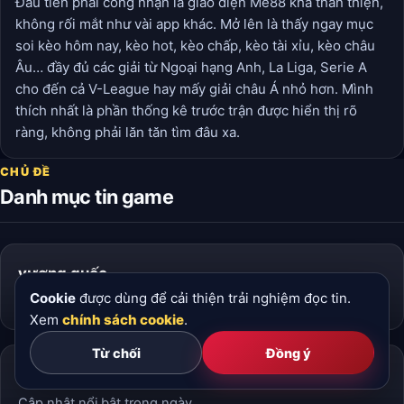
Đầu tiên phải công nhận là giao diện Me88 khá thân thiện,
không rối mắt như vài app khác. Mở lên là thấy ngay mục
soi kèo hôm nay, kèo hot, kèo chấp, kèo tài xỉu, kèo châu
Âu… đầy đủ các giải từ Ngoại hạng Anh, La Liga, Serie A
cho đến cả V-League hay mấy giải châu Á nhỏ hơn. Mình
thích nhất là phần thống kê trước trận được hiển thị rõ
ràng, không phải lăn tăn tìm đâu xa.
CHỦ ĐỀ
Danh mục tin game
vương quốc
Cookie
được dùng để cải thiện trải nghiệm đọc tin.
Tin mới, hướng dẫn và phân tích.
Xem
chính sách cookie
.
Từ chối
Đồng ý
phòng chơi
Cập nhật nổi bật trong ngày.